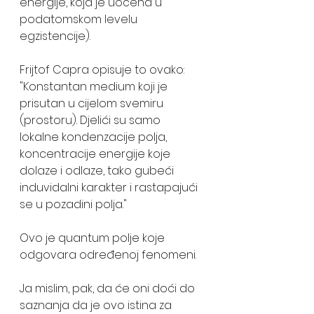
energije, koja je uočena u 
podatomskom levelu 
egzistencije).
Frijtof Capra opisuje to ovako:
"Konstantan medium koji je 
prisutan u cijelom svemiru 
(prostoru). Djelići su samo 
lokalne kondenzacije polja, 
koncentracije energije koje 
dolaze i odlaze, tako gubeći 
induvidalni karakter i rastapajući 
se u pozadini polja." 
Ovo je quantum polje koje 
odgovara određenoj fenomeni. 
Ja mislim, pak, da će oni doći do 
saznanja da je ovo istina za 