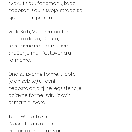
svaku fizičku fenomenu, kada 
napokon iziđu iz svoje istrage sa 
ujedinjenim poljem. 
Veliki Šejh, Muhammed ibn 
el~Habib kaže, "Doista, 
fenomenalna bića su samo 
značenja manifestovana u 
formama." 
Ona su izvorne forme, tj, oblici 
(ajan sabita) u ravni 
nepostojanja, tj, ne-egzistencije, i 
pojavne forme izviru iz ovih 
primarnih izvora. 
Ibn el~Arabi kaže:
"Nepostojanje samog 
nepostojanja je ustvari 