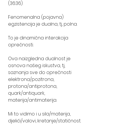
(36:36). 
Fenomenalna (pojavna) 
egzistencija je dualna, tj, polna. 
To je dinamična interakcija 
oprečnosti. 
Ova naizgledna dualnost je 
osnova našeg iskustva, tj, 
saznanja sve do oprečnosti 
elektrona/pozitrona, 
protona/antiprotona, 
quark/antiquark, 
materija/antimaterija. 
Mi to vidimo i u sila/materija, 
djelići/valovi, kretanje/statičnost. 