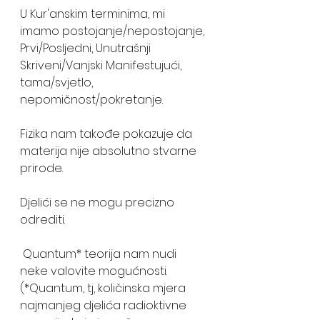
U Kur'anskim terminima, mi 
imamo postojanje/nepostojanje, 
Prvi/Posljedni, Unutrašnji 
Skriveni/Vanjski Manifestujući, 
tama/svjetlo, 
nepomičnost/pokretanje.
Fizika nam takođe pokazuje da 
materija nije absolutno stvarne 
prirode. 
Djelići se ne mogu precizno 
odrediti.
 Quantum* teorija nam nudi 
neke valovite mogućnosti. 
(*Quantum, tj, količinska mjera 
najmanjeg djelića radioktivne 