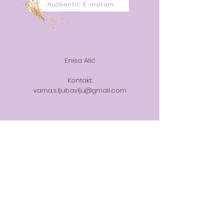
Enisa Alić
Kontakt:
vama.s.ljubavlju@gmail.com
Prijavi se na moj newsletter!
Email
Pridruži se!