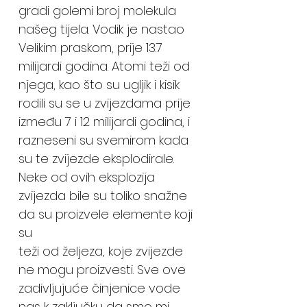
gradi golemi broj molekula
našeg tijela. Vodik je nastao
Velikim praskom, prije 13.7
milijardi godina. Atomi teži od
njega, kao što su ugljik i kisik
rodili su se u zvijezdama prije
između 7 i 12 milijardi godina, i
razneseni su svemirom kada
su te zvijezde eksplodirale.
Neke od ovih eksplozija
zvijezda bile su toliko snažne
da su proizvele elemente koji
su
teži od željeza, koje zvijezde
ne mogu proizvesti. Sve ove
zadivljujuće činjenice vode
nas k zaključku da smo mi