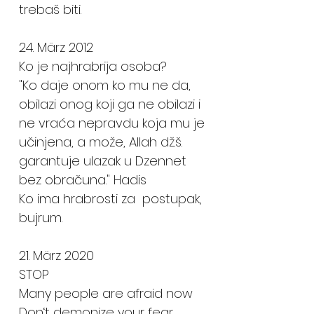
trebaš biti.
24. März 2012
Ko je najhrabrija osoba?
"Ko daje onom ko mu ne da,
obilazi onog koji ga ne obilazi i
ne vraća nepravdu koja mu je
učinjena, a može, Allah dž.š.
garantuje ulazak u Dzennet
bez obračuna." Hadis
Ko ima hrabrosti za postupak,
bujrum.
21. März 2020
STOP
Many people are afraid now
Don‘t demonize your fear