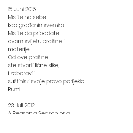
15. Juni 2015
Mislite na sebe
kao građanin svemira.
Mislite da pripadate
ovom svijetu prašine i
materije.
Od ove prašine
ste stvorili lične slike,
i zaboravili
suštiniski svoje pravo porijeklo.
Rumi
23. Juli 2012
A Reason,a Season or a
Lifetime.
Život