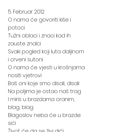
5. Februar 2012
O nama će govoriti kiše i
potoci
Tužni oblaci i znaci kad ih
zauste znalci
Svaki pogled koji luta daljinom
i crveni sutoni
O nama će vjesti u krošnjama
nositi vjetrovi
Baš oni koje smo disali, disali
Na poljima je ostao naš trag
I miris u brazdama oranim,
blag, blag
Blagoslov neba će u brazde
sići
Život će da se živi dići