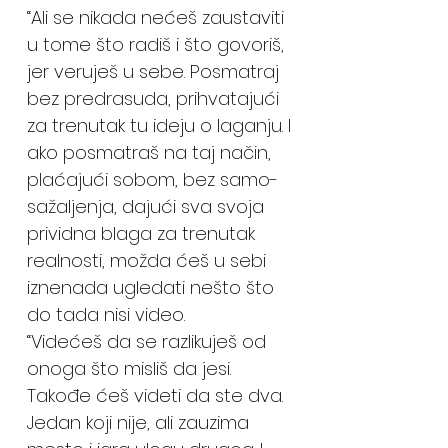
“Ali se nikada nećeš zaustaviti
u tome što radiš i što govoriš,
jer veruješ u sebe. Posmatraj
bez predrasuda, prihvatajući
za trenutak tu ideju o laganju. I
ako posmatraš na taj način,
plaćajući sobom, bez samo-
sažaljenja, dajući sva svoja
prividna blaga za trenutak
realnosti, možda ćeš u sebi
iznenada ugledati nešto što
do tada nisi video.
“Videćeš da se razlikuješ od
onoga što misliš da jesi.
Takođe ćeš videti da ste dva.
Jedan koji nije, ali zauzima