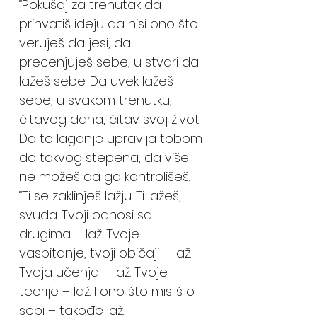
“Pokušaj za trenutak da
prihvatiš ideju da nisi ono što
veruješ da jesi, da
precenjuješ sebe, u stvari da
lažeš sebe. Da uvek lažeš
sebe, u svakom trenutku,
čitavog dana, čitav svoj život.
Da to laganje upravlja tobom
do takvog stepena, da više
ne možeš da ga kontrolišeš.
“Ti se zaklinješ lažju. Ti lažeš,
svuda. Tvoji odnosi sa
drugima – laž. Tvoje
vaspitanje, tvoji običaji – laž.
Tvoja učenja – laž. Tvoje
teorije – laž. I ono što misliš o
sebi – takođe laž.