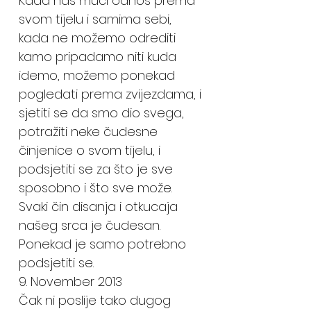
Kada nas muči odnos prema
svom tijelu i samima sebi,
kada ne možemo odrediti
kamo pripadamo niti kuda
idemo, možemo ponekad
pogledati prema zvijezdama, i
sjetiti se da smo dio svega,
potražiti neke čudesne
činjenice o svom tijelu, i
podsjetiti se za što je sve
sposobno i što sve može.
Svaki čin disanja i otkucaja
našeg srca je čudesan.
Ponekad je samo potrebno
podsjetiti se.
9. November 2013
Čak ni poslije tako dugog