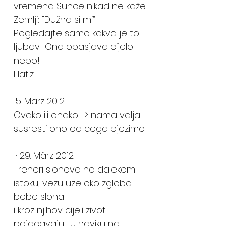
vremena Sunce nikad ne kaže
Zemlji: "Dužna si mi”.
Pogledajte samo kakva je to
ljubav! Ona obasjava cijelo
nebo!
Hafiz
15. März 2012
Ovako ili onako -> nama valja
susresti ono od cega bjezimo
· 29. März 2012
Treneri slonova na dalekom
istoku, vezu uze oko zgloba
bebe slona
i kroz njihov cijeli zivot
pojacavaju tu naviku na