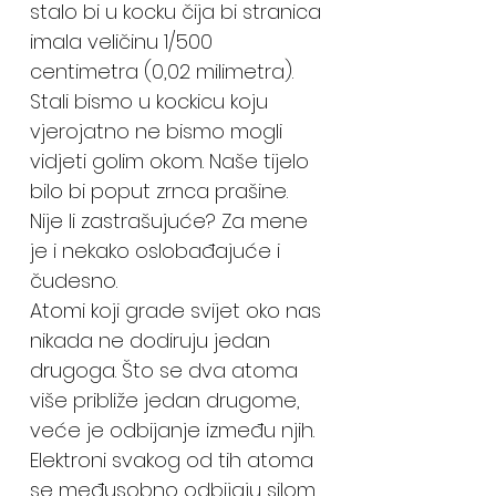
stalo bi u kocku čija bi stranica
imala veličinu 1/500
centimetra (0,02 milimetra).
Stali bismo u kockicu koju
vjerojatno ne bismo mogli
vidjeti golim okom. Naše tijelo
bilo bi poput zrnca prašine.
Nije li zastrašujuće? Za mene
je i nekako oslobađajuće i
čudesno.
Atomi koji grade svijet oko nas
nikada ne dodiruju jedan
drugoga. Što se dva atoma
više približe jedan drugome,
veće je odbijanje između njih.
Elektroni svakog od tih atoma
se međusobno odbijaju silom