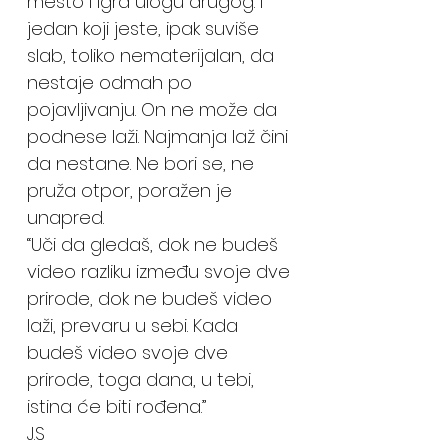
mesto i igra ulogu drugog. I
jedan koji jeste, ipak suviše
slab, toliko nematerijalan, da
nestaje odmah po
pojavljivanju. On ne može da
podnese laži. Najmanja laž čini
da nestane. Ne bori se, ne
pruža otpor, poražen je
unapred.
“Uči da gledaš, dok ne budeš
video razliku između svoje dve
prirode, dok ne budeš video
laži, prevaru u sebi. Kada
budeš video svoje dve
prirode, toga dana, u tebi,
istina će biti rođena.”
J.S