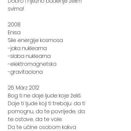
Dobro i njezno budenje zelim
svima!
2008
Enisa
Sile energije kosmosa
-jaka nuklearna
-slaba nuklearna
-elektromagnetska
-gravitaciona
26. März 2012
Bog ti ne daje ljude koje želiš.
Daje ti ljude koji ti trebaju: da ti
pomognu, da te povrijede, da
te ostave, da te vole.
Da te učine osobom kakva