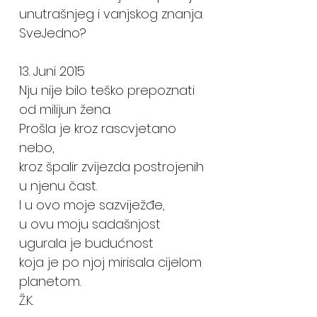
unutrašnjeg i vanjskog znanja.
SveJedno?
13. Juni 2015
Nju nije bilo teško prepoznati
od milijun žena.
Prošla je kroz rascvjetano
nebo,
kroz špalir zvijezda postrojenih
u njenu čast.
I u ovo moje sazviježđe,
u ovu moju sadašnjost
ugurala je budućnost
koja je po njoj mirisala cijelom
planetom.
Ž.K.