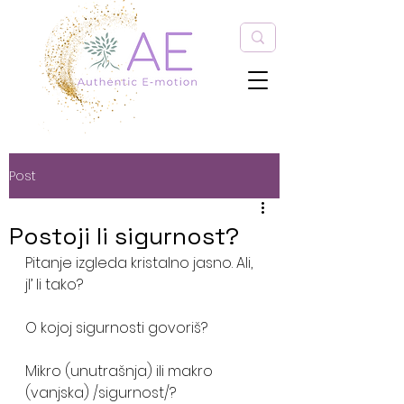
Post
Postoji li sigurnost?
Pitanje izgleda kristalno jasno. Ali, 
jl’ li tako?  
O kojoj sigurnosti govoriš? 
Mikro (unutrašnja) ili makro 
(vanjska) /sigurnost/?  