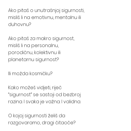
Ako pitaš o unutrašnjoj sigurnosti, 
misliš li na emotivnu, mentalnu ili 
duhovnu? 
Ako pitaš za makro sigurnost, 
misliš li na personalnu, 
porodičnu, kolektivnu ili 
planetarnu sigurnost? 
Ili možda kosmičku? 
Kako možeš vidjeti, riječ 
“sigurnost” se sastoji od bezbroj 
razina. I svaka je važna. I validna.
O kojoj sigurnosti želiš da 
razgovaramo, dragi čitaoče? 