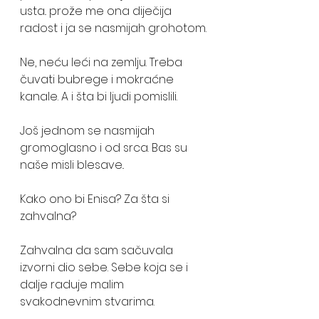
usta.. prože me ona diječija 
radost i ja se nasmijah grohotom.
Ne, neću leći na zemlju. Treba 
čuvati bubrege i mokraćne 
kanale. A i šta bi ljudi pomislili.
Još jednom se nasmijah 
gromoglasno i od srca. Bas su 
naše misli blesave..
Kako ono bi Enisa? Za šta si 
zahvalna?
Zahvalna da sam sačuvala 
izvorni dio sebe. Sebe koja se i 
dalje raduje malim 
svakodnevnim stvarima.