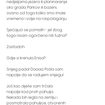
nedjeljama jezera ili planinarenje 
oko grada. Parkovi ili bazeni, 
ovisno od toga koliko smo imale 
vremena i volje na raspolaganju.
Sjećajući se pomislih - jel zbog 
toga nisam ogorčena niti tužna?
Zastadoh.
Gdje si krenula Enisa?
Snijeg pada! Daaaa. Pošla sam 
napolje da se radujem snijegu! 
Još kao dijete sam trčala 
napolje kod prvih pahulja. 
Nekada bih legla na zemlju i 
posmatrala pahuljice, otvorenih 