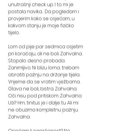
unutrašnji check up. I to mi je 
postala navika.  Da pogledam i 
provjerim kako se osjećam, u 
kakvom stanju je moje fizičko 
tijelo.
Lom od pije par sedmica osjetim 
pri koračaju, ali ne boli. Zahvalna. 
Stopalo desno probada. 
Zanimljivo. Ni blizu loma.. trebam 
obratiti pažnju na držanje tijela. 
Vrijeme da se vratim vježbama. 
Glava ne boli, bistra. Zahvalna. 
Oči nisu pod pritiskom. Zahvalna. 
Uši? Hm.. tinitus je i dalje tu. Ali mi 
ne obuzima kompletnu pažnju. 
Zahvalna.
Osjećam li ogorčenost? Ne. 