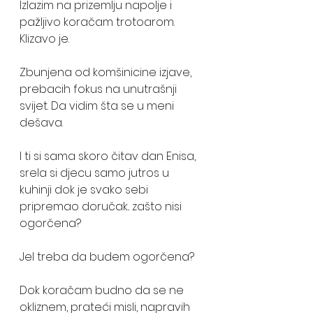
Izlazim na prizemlju napolje i 
pažljivo koračam trotoarom. 
Klizavo je.
Zbunjena od komšinicine izjave, 
prebacih fokus na unutrašnji 
svijet. Da vidim šta se u meni 
dešava.
I ti si sama skoro čitav dan Enisa, 
srela si djecu samo jutros u 
kuhinji dok je svako sebi 
pripremao doručak.. zašto nisi 
ogorčena?
Jel treba da budem ogorčena?
Dok koračam budno da se ne 
okliznem, prateći misli, napravih 