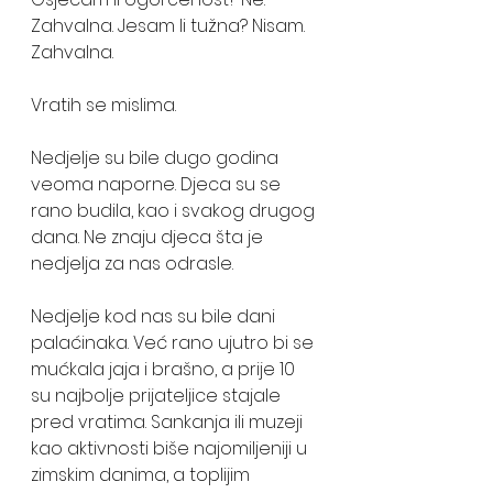
Zahvalna. Jesam li tužna? Nisam. 
Zahvalna.
Vratih se mislima.
Nedjelje su bile dugo godina 
veoma naporne. Djeca su se 
rano budila, kao i svakog drugog 
dana. Ne znaju djeca šta je 
nedjelja za nas odrasle.
Nedjelje kod nas su bile dani 
palaćinaka. Već rano ujutro bi se 
mućkala jaja i brašno, a prije 10 
su najbolje prijateljice stajale 
pred vratima. Sankanja ili muzeji 
kao aktivnosti biše najomiljeniji u 
zimskim danima, a toplijim 