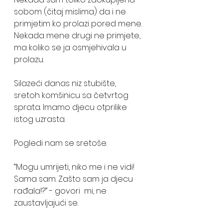
sobom (čitaj mislima) da i ne 
primjetim ko prolazi pored mene. 
Nekada mene drugi ne primjete, 
ma koliko se ja osmjehivala u 
prolazu.
Silazeći danas niz stubište, 
sretoh komšinicu sa četvrtog 
sprata. Imamo djecu otprilike 
istog uzrasta.
Pogledi nam se sretoše.
“Mogu umrijeti, niko me i ne vidi! 
Sama sam. Zašto sam ja djecu 
rađala!?” - govori  mi, ne 
zaustavljajući se.