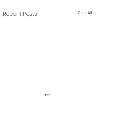
See All
Recent Posts
Skidanje velova