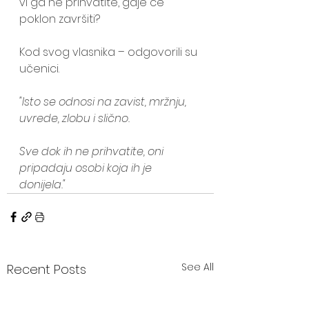
vi ga ne prihvatite, gdje će 
poklon završiti?
Kod svog vlasnika – odgovorili su 
učenici.
"Isto se odnosi na zavist, mržnju, 
uvrede, zlobu i slično. 
Sve dok ih ne prihvatite, oni 
pripadaju osobi koja ih je 
donijela." 
See All
Recent Posts