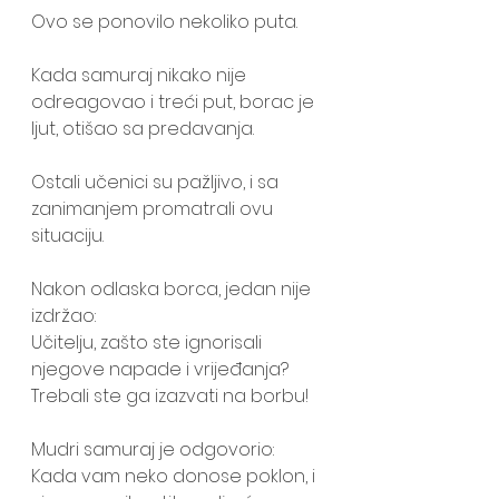
Ovo se ponovilo nekoliko puta. 
Kada samuraj nikako nije 
odreagovao i treći put, borac je 
ljut, otišao sa predavanja.
Ostali učenici su pažljivo, i sa 
zanimanjem promatrali ovu 
situaciju. 
Nakon odlaska borca, jedan nije 
izdržao:
Učitelju, zašto ste ignorisali 
njegove napade i vrijeđanja? 
Trebali ste ga izazvati na borbu!
Mudri samuraj je odgovorio:
Kada vam neko donose poklon, i 