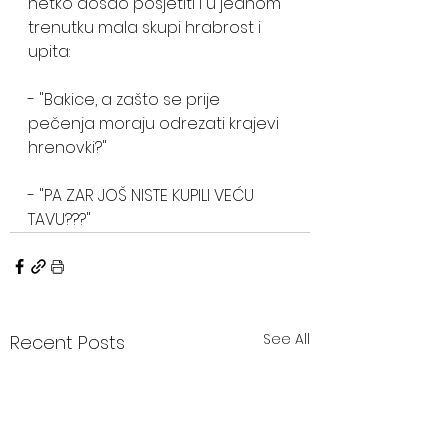
netko došao posjetiti i u jednom 
trenutku mala skupi hrabrost i 
upita:
- "Bakice, a zašto se prije 
pečenja moraju odrezati krajevi 
hrenovki?"
- "PA ZAR JOŠ NISTE KUPILI VEĆU 
TAVU???"
See All
Recent Posts