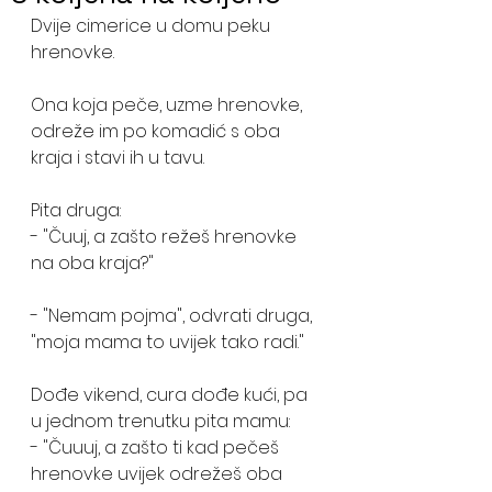
Dvije cimerice u domu peku 
hrenovke. 
Ona koja peče, uzme hrenovke, 
odreže im po komadić s oba 
kraja i stavi ih u tavu. 
Pita druga:
- "Čuuj, a zašto režeš hrenovke 
na oba kraja?"
- "Nemam pojma", odvrati druga, 
"moja mama to uvijek tako radi."
Dođe vikend, cura dođe kući, pa 
u jednom trenutku pita mamu:
- "Čuuuj, a zašto ti kad pečeš 
hrenovke uvijek odrežeš oba 