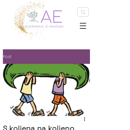
Post
S koljena na koljeno