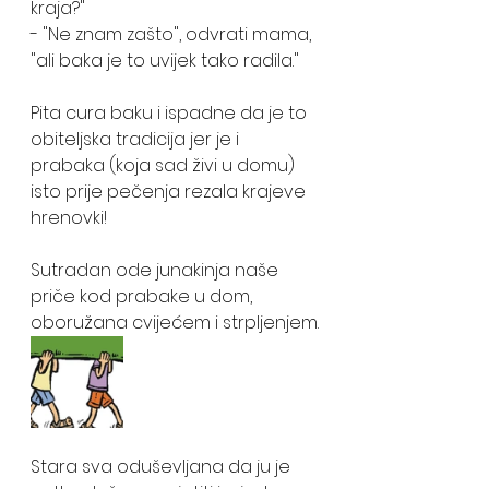
kraja?"
- "Ne znam zašto", odvrati mama, 
"ali baka je to uvijek tako radila."
Pita cura baku i ispadne da je to 
obiteljska tradicija jer je i 
prabaka (koja sad živi u domu)
isto prije pečenja rezala krajeve 
hrenovki!
Sutradan ode junakinja naše 
priče kod prabake u dom, 
oboružana cvijećem i strpljenjem.
Stara sva oduševljana da ju je 