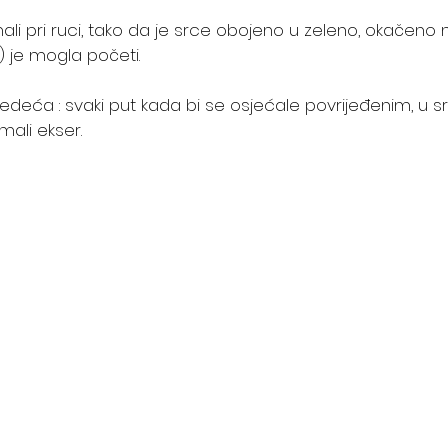
li pri ruci, tako da je srce obojeno u zeleno, okačeno na
) je mogla početi.
sljedeća : svaki put kada bi se osjećale povrijeđenim, u sr
 mali ekser.