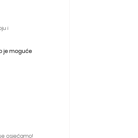
ju i 
iko je moguće 
 se osjećamo! 