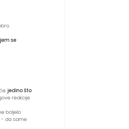
obro.
ojem se 
će, 
jedino što 
egove reakcije. 
e boljelo 
ne - da same 