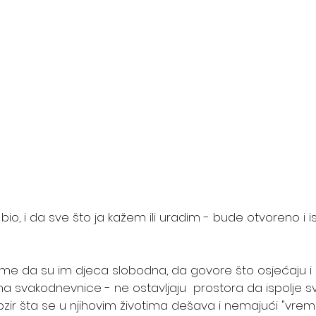
io, i da sve što ja kažem ili uradim - bude otvoreno i i
 tome da su im djeca slobodna, da govore što osjećaju i m
a svakodnevnice - ne ostavljaju  prostora da ispolje sv
obzir šta se u njihovim životima dešava i nemajući "vre