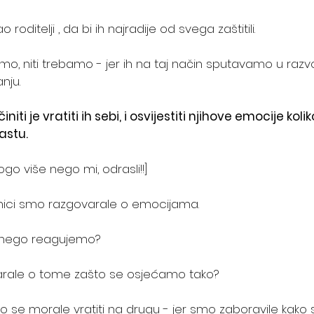
oditelji , da bi ih najradije od svega zaštitili.
emo, niti trebamo - jer ih na taj način sputavamo u razvo
nju. 
ti je vratiti ih sebi, i osvijestiti njihove emocije kol
astu.
go više nego mi, odrasli!!]
mici smo razgovarale o emocijama. 
 nego reagujemo? 
arale o tome zašto se osjećamo tako? 
o se morale vratiti na drugu - jer smo zaboravile kako