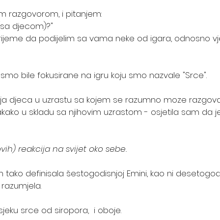
im razgovorom, i pitanjem: 
(sa djecom)?"
rijeme da podijelim sa vama neke od igara, odnosno vje
 smo bile fokusirane na igru koju smo nazvale "Srce".
a djeca u uzrastu sa kojem se razumno moze razgovar
svakako u skladu sa njihovim uzrastom - osjetila sam da j
vih) reakcija na svijet oko sebe.
ako definisala šestogodisnjoj Emini, kao ni desetogodišn
 razumjela.
jeku srce od siropora,  i oboje. 