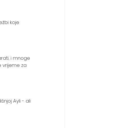
žbi koje 
ati, i mnoge 
e vrijeme za 
joj Ayli - ali 