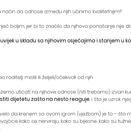
 način da odnose izmedu njih učinimo kvalitetnijim? 
riječ boljim, jer bi to značilo da njihovo ponašanje nije d
uvijek u skladu sa njihovim osjećajima i stanjem u k
roditelji mislili ili željeli/očekivali od njih. 
emo uticati na njihove odnose (niti trebamo) izvan ku
stiti dijetetu zašto na nesto reaguje
, i šta je uzrok nj
elo da krenem sa ovom igrom (vježbom) je to - što m
vojčice kako se nerviraju, kako su bijesne, kako su tuž
 