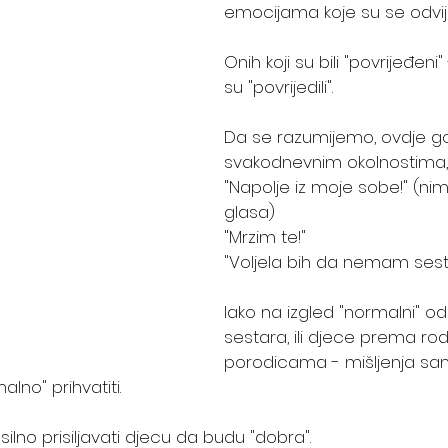
emocijama koje su se odvij
Onih koji su bili "povrijeđeni" 
su "povrijedili". 
Da se razumijemo, ovdje g
svakodnevnim okolnostima, 
"Napolje iz moje sobe!" (nim
glasa)
"Mrzim te!"
"Voljela bih da nemam sestru
Iako na izgled "normalni" o
sestara, ili djece prema rodi
porodicama - mišljenja sa
alno" prihvatiti. 
nasilno prisiljavati djecu da budu "dobra".