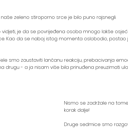
še zeleno stiroporno srce je bilo puno rajsnegli. 
o vidjeti, je da se povrijeđena osoba mnogo lakše osjeć
ce. Kao da se naboj istog momenta oslobodio, postao je
jele smo zaustaviti lančanu reakciju, prebacivanja emo
a drugu - a ja nisam više bila prinuđena preuzimati ulog
Nismo se zadržale na tome,
korak dalje! 
Druge sedmice smo razgov