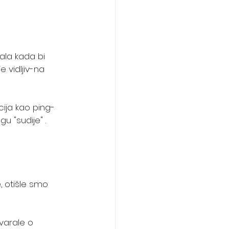
ala kada bi 
 vidljiv-na 
cija kao ping-
u "sudije" .
 otišle smo 
arale o 