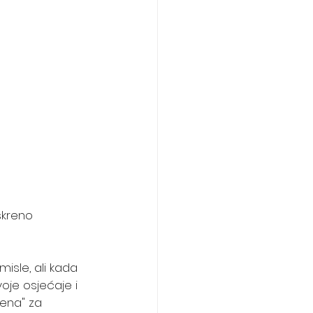
skreno 
isle, ali kada 
oje osjećaje i 
mena" za 