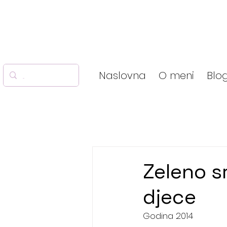
Naslovna
O meni
Blo
Zeleno s
djece
Godina 2014