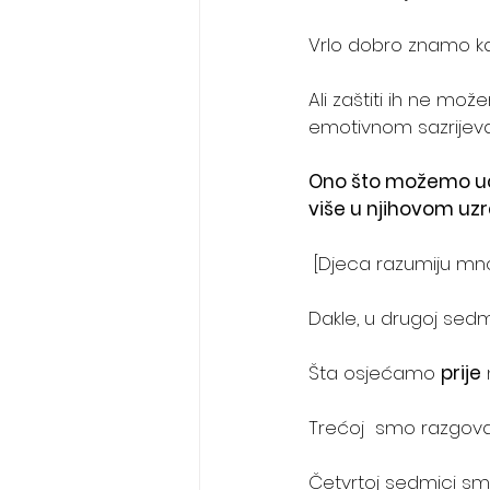
Vrlo dobro znamo kao r
Ali zaštiti ih ne mož
emotivnom sazrijeva
Ono što možemo učini
više u njihovom uzr
 [Djeca razumiju mno
Dakle, u drugoj sed
Šta osjećamo 
prije
Trećoj  smo razgov
Četvrtoj sedmici sm