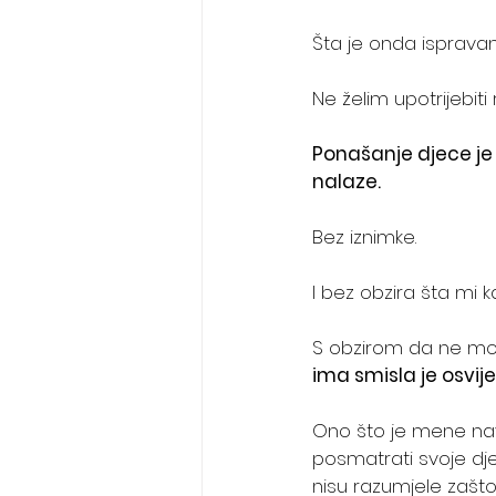
Šta je onda ispravan
Ne želim upotrijebiti 
Ponašanje djece je 
nalaze.
Bez iznimke. 
I bez obzira šta mi kao 
S obzirom da ne mož
ima smisla je osvije
Ono što je mene nav
posmatrati svoje dje
nisu razumjele zašto.