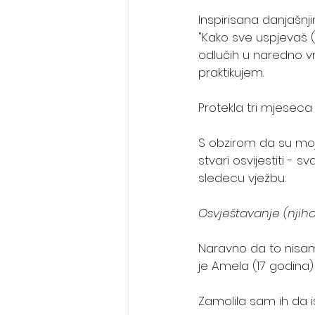
Inspirisana danjašnj
"Kako sve uspjevaš 
odlučih u naredno v
praktikujem.
Protekla tri mjeseca
S obzirom da su moj
stvari osvijestiti - 
sledecu vježbu:
Osvještavanje (njiho
Naravno da to nisam t
je Amela (17 godina)
Zamolila sam ih da is