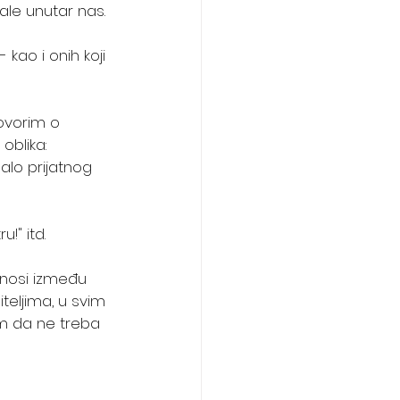
ale unutar nas.
- kao i onih koji 
ovorim o 
oblika:
alo prijatnog 
!" itd. 
dnosi između 
teljima, u svim 
m da ne treba 