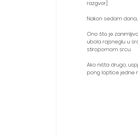
razgvor.]
Nakon sedam dana, na
Ono što je zanimljiv
ubola rajsneglu u sr
stiropornom srcu. 
Ako ništa drugo, usp
pong loptice jedne n