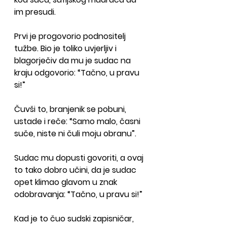
im presudi.
Prvi je progovorio podnositelj 
tužbe. Bio je toliko uvjerljiv i 
blagorječiv da mu je sudac na 
kraju odgovorio: “Tačno, u pravu 
si!”
Čuvši to, branjenik se pobuni, 
ustade i reče: “Samo malo, časni 
suče, niste ni čuli moju obranu”. 
Sudac mu dopusti govoriti, a ovaj 
to tako dobro učini, da je sudac 
opet klimao glavom u znak 
odobravanja: “Tačno, u pravu si!”
Kad je to čuo sudski zapisničar, 