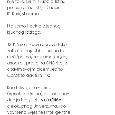
nije tako, svi mi skupa bi Istinu 
percipirali na ISTI(nit) način i 
ISTI(niti)M očima. 
I to samo i jedino iz jednog 
ključnog razloga:
 ISTINA se i naziva upravo tako, 
zato što najdublja suština te 
riječi/pojma/izraza ima 
korijen
, i 
asocira upravo na ONO što je 
čitavim svojim bićem 
Jedno-
Obrazno
, dakle: 
I S T O
!
Kao takva, ona - Istina 
(Apsolutna Istina), jest ona naj-
dublja tvar/suština, 
Bit/Biće
 - 
cjelokupnog Univerzuma, kao 
Savršeno Svjesne i Inteligentne 