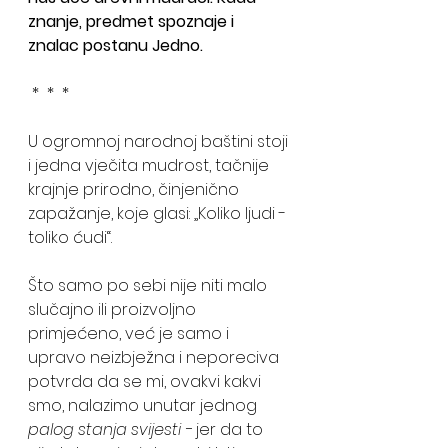
znanje, predmet spoznaje i 
znalac postanu Jedno.
 *  *  *
U ogromnoj narodnoj baštini stoji 
i jedna vječita mudrost, tačnije 
krajnje prirodno, činjenično 
zapažanje, koje glasi: „Koliko ljudi - 
toliko ćudi“. 
Što samo po sebi nije niti malo 
slučajno ili proizvoljno 
primjećeno, već je samo i 
upravo neizbježna i neporeciva 
potvrda da se mi, ovakvi kakvi 
smo, nalazimo unutar jednog 
palog stanja svijesti - 
jer da to 