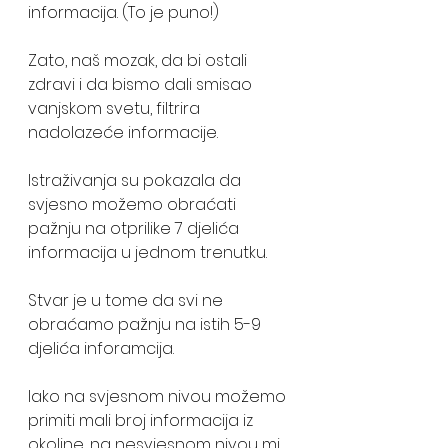
informacija. (To je puno!)
Zato, naš mozak, da bi ostali 
zdravi i da bismo dali smisao 
vanjskom svetu, filtrira 
nadolazeće informacije. 
Istraživanja su pokazala da 
svjesno možemo obraćati 
pažnju na otprilike 7 djelića 
informacija u jednom trenutku.  
Stvar je u tome da svi ne 
obraćamo pažnju na istih 5-9 
djelića inforamcija. 
Iako na svjesnom nivou možemo 
primiti mali broj informacija iz 
okoline, na nesvjesnom nivou mi 