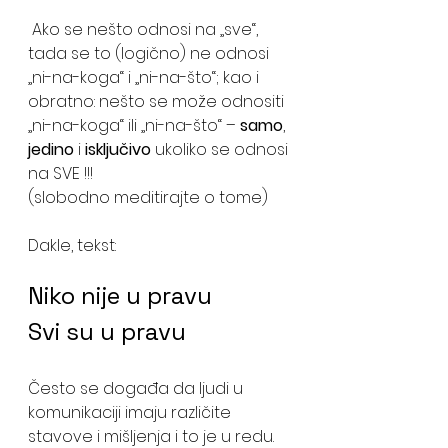
 Ako se nešto odnosi na „sve“, 
tada se to (logično) ne odnosi 
„ni-na-koga“ i „ni-na-što“; kao i 
obratno: nešto se može odnositi 
„ni-na-koga“ ili „ni-na-što“ – 
samo
, 
jedino
 i 
isključivo
 ukoliko se odnosi 
na SVE !!!
(slobodno meditirajte o tome)
Dakle, tekst:
Niko nije u pravu
Svi su u pravu
Često se događa da ljudi u 
komunikaciji imaju različite 
stavove i mišljenja i to je u redu. 