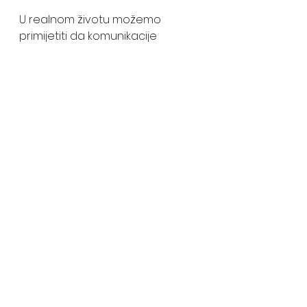
U realnom životu možemo 
primijetiti da komunikacije 
između ljudi često idu u pravcu 
dokazivanja ko je u pravu, čija je 
mapa tačnija, što može utjecati 
na nivo samopouzdanja.
Vrijednosti i uvjerenja 
predstavljaju jako važne filtere 
koji čine našu mapu. 
Oni usmjeravaju našu 
komunikaciju, naše živote i daju 
im smisao. 
Također upravljaju i onim što 
radimo, ali nas mogu dovesti i u 
sukob sa drugim ljudima. 