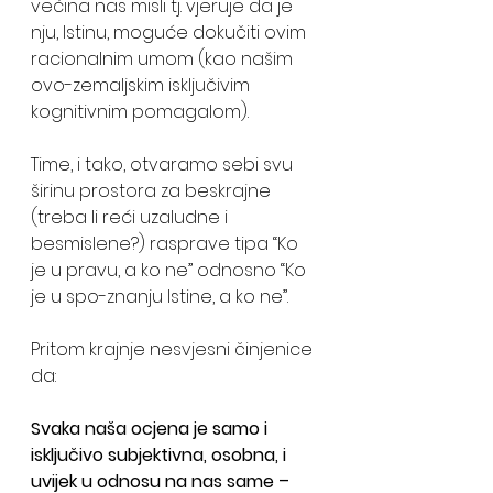
većina nas misli tj. vjeruje da je 
nju, Istinu, moguće dokučiti ovim 
racionalnim umom (kao našim 
ovo-zemaljskim isključivim 
kognitivnim pomagalom). 
Time, i tako, otvaramo sebi svu 
širinu prostora za beskrajne 
(treba li reći uzaludne i 
besmislene?) rasprave tipa “Ko 
je u pravu, a ko ne” odnosno “Ko 
je u spo-znanju Istine, a ko ne”.
Pritom krajnje nesvjesni činjenice 
da:
Svaka naša ocjena je samo i 
isključivo subjektivna, osobna, i 
uvijek u odnosu na nas same – 