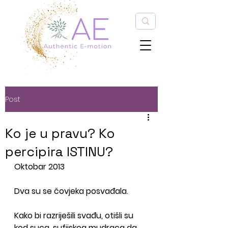
Post
Ko je u pravu? Ko
percipira ISTINU?
Oktobar 2013
Dva su se čovjeka posvađala. 
Kako bi razriješili svađu, otišli su 
kod suca, sufijskog mudraca da 