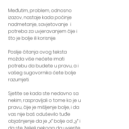
Međutim, problem, odnosno 
izazov, nastaje kada počinje 
nadmetanje, savjetovanje  i 
potreba za uvjeravanjem čije i 
što je bolje ili korisnije. 
Poslije čitanja ovog teksta 
možda više nećete imati 
potrebu da budete u pravu, a i 
vašeg sugovornika ćete bolje 
razumjeti.
Sjetite se kada ste nedavno sa 
nekim, raspravljali o tome ko je u 
pravu, čije je mišljenje bolje, i da 
vas nije baš oduševilo tuđe 
objašnjenje da je „x“ bolje od „y“ i 
da ste željeli nekoga da uvjerite 