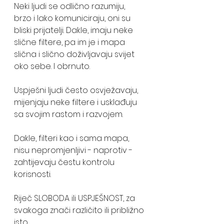
Neki ljudi se odlično razumiju, 
brzo i lako komuniciraju, oni su 
bliski prijatelji. Dakle, imaju neke 
slične filtere, pa im je i mapa 
slična i slično doživljavaju svijet 
oko sebe. I obrnuto. 
Uspješni ljudi često osvježavaju, 
mijenjaju neke filtere i usklađuju 
sa svojim rastom i razvojem. 
Dakle, filteri kao i sama mapa, 
nisu nepromjenljivi - naprotiv - 
zahtijevaju čestu kontrolu 
korisnosti.
Riječ SLOBODA ili USPJEŠNOST, za 
svakoga znači različito ili približno 
isto. 