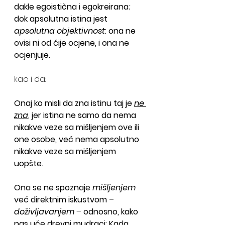
dakle egoistična i egokreirana; 
dok apsolutna istina jest 
apsolutna objektivnost
: ona ne 
ovisi ni od čije ocjene, i ona ne 
ocjenjuje.
kao i da:
Onaj ko misli da zna istinu taj je 
ne 
zna
, jer istina ne samo da nema 
nikakve veze sa mišljenjem ove ili 
one osobe, već nema apsolutno 
nikakve veze sa mišljenjem 
uopšte. 
Ona se ne spoznaje 
mišljenjem
već direktnim iskustvom – 
doživljavanjem
 – 
odnosno, kako 
nas uče drevni mudraci: Kada 