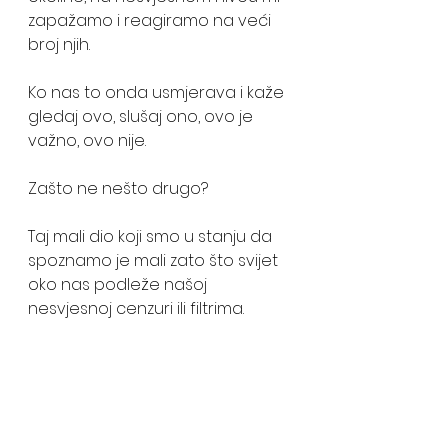
zapažamo i reagiramo na veći 
broj njih.
Ko nas to onda usmjerava i kaže 
gledaj ovo, slušaj ono, ovo je 
važno, ovo nije. 
Zašto ne nešto drugo? 
Taj mali dio koji smo u stanju da 
spoznamo je mali zato što svijet 
oko nas podleže našoj 
nesvjesnoj cenzuri ili filtrima.