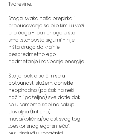
Tvorevine.
Stoga, svaka naša prepirka i 
prepucavanje sa bilo kim i u vezi 
bilo čega -  pa i onoga u što 
smo „sto-posto sigurni“ - nije 
ništa drugo do krajnje 
bespredmetno ego-
nadmetanje i rasipanje energije. 
Što je ipak, a sa čim se u 
potpunosti slažem, donekle i 
neophodno (pa čak na neki 
način i poželjno) sve dotle dok 
se u samome sebi ne sakupi 
dovoljna (kritična) 
masa/količina/balast sveg tog 
„beskorisnog ego-smeća“, 
rezultirajući u konačnici 