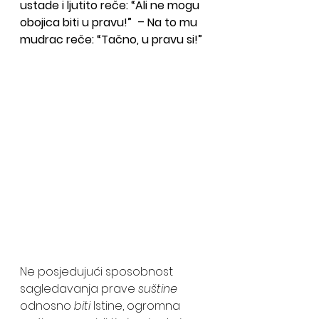
ustade i ljutito reče: “Ali ne mogu 
obojica biti u pravu!”  – Na to mu 
mudrac reče: “Tačno, u pravu si!”
Ne posjedujući sposobnost 
sagledavanja prave 
suštine
odnosno 
biti
 Istine, ogromna 