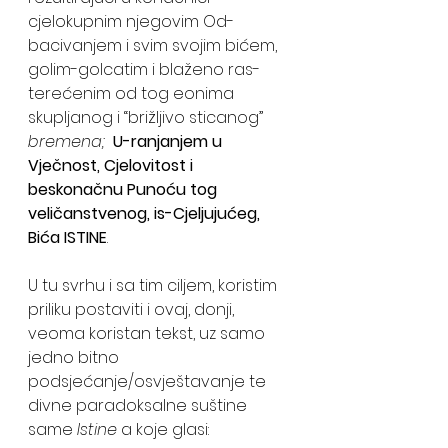
cjelokupnim njegovim Od-
bacivanjem i svim svojim bićem, 
golim-golcatim i blaženo ras-
terećenim od tog eonima 
skupljanog i “brižljivo sticanog” 
bremena; 
U-ranjanjem u 
Vječnost, Cjelovitost i 
beskonačnu Punoću tog 
veličanstvenog, is-Cjeljujućeg, 
Bića ISTINE
.
U tu svrhu i sa tim ciljem, koristim 
priliku postaviti i ovaj, donji, 
veoma koristan tekst, uz samo 
jedno bitno 
podsjećanje/osvještavanje te 
divne paradoksalne suštine 
same 
Istine
 a koje glasi: