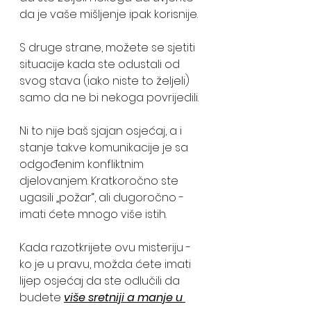
da je vaše mišljenje ipak korisnije.
S druge strane, možete se sjetiti 
situacije kada ste odustali od 
svog stava (iako niste to željeli) 
samo da ne bi nekoga povrijedili. 
Ni to nije baš sjajan osjećaj, a i 
stanje takve komunikacije je sa 
odgođenim konfliktnim 
djelovanjem. Kratkoročno ste 
ugasili „požar“, ali dugoročno - 
imati ćete mnogo više istih.
Kada razotkrijete ovu misteriju - 
ko je u pravu, možda ćete imati 
lijep osjećaj da ste odlučili da 
budete 
više sretniji a manje u 