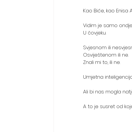
Kao Biće, kao Enisa A
Vidim je samo ondje g
U čovjeku.
Svjesnom ili nesvje
Osviještenom ili ne.
Znali mi to, ili ne.
Umjetna inteligencij
Ali bi nas mogla na
A to je susret od ko