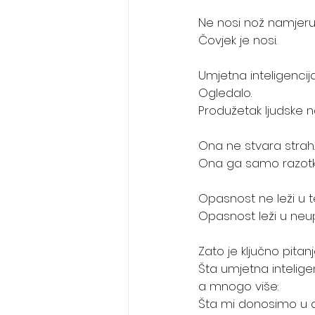
Ne nosi nož namjeru
Čovjek je nosi.
Umjetna inteligencija 
Ogledalo.
Produžetak ljudske nam
Ona ne stvara strah.
Ona ga samo razotkr
Opasnost ne leži u te
Opasnost leži u neupo
Zato je ključno pita
Šta umjetna intelige
a mnogo više:
Šta mi donosimo u d