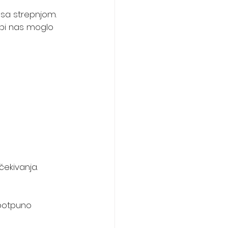
 sa strepnjom.
 bi nas moglo 
čekivanja.
i potpuno 