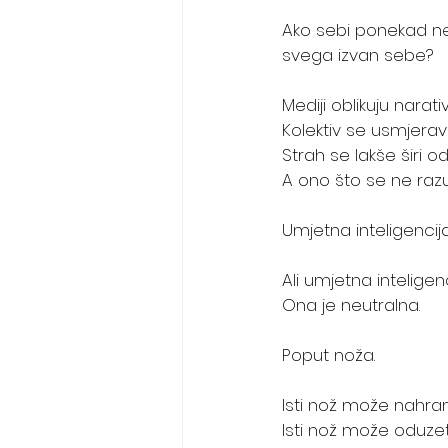
Ako sebi ponekad n
svega izvan sebe?
Mediji oblikuju narativ
Kolektiv se usmjerav
Strah se lakše širi o
A ono što se ne razum
Umjetna inteligencij
Ali umjetna inteligen
Ona je neutralna.
Poput noža.
Isti nož može nahrani
Isti nož može oduzeti