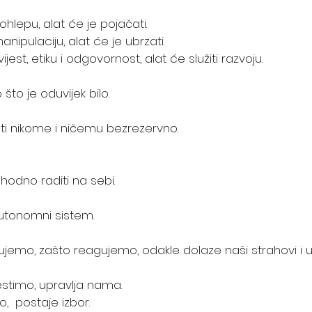
hlepu, alat će je pojačati.
ipulaciju, alat će je ubrzati.
est, etiku i odgovornost, alat će služiti razvoju.
što je oduvijek bilo.
i nikome i ničemu bezrezervno.
odno raditi na sebi.
autonomni sistem.
jemo, zašto reagujemo, odakle dolaze naši strahovi i u
estimo, upravlja nama.
,  postaje izbor.