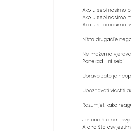
Ako u sebi nosimo po
Ako u sebi nosimo man
Ako u sebi nosimo svij
Ništa drugačije nego 
Ne možemo vjerovat
Ponekad - ni sebi! 
Upravo zato je neoph
Upoznavati vlastiti 
Razumjeti kako reagu
Jer ono što ne osvij
A ono što osvijestimo