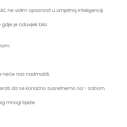
lić, ne vidim opasnost u umjetnoj inteligenciji.
dje je oduvijek bila. 
snom.
a neće nas nadmašiti.
tjerati da se konačno susretnemo sa - sobom.
jeg mnogi bježe.