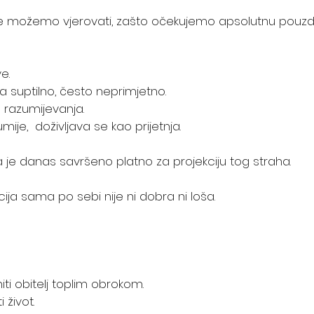
e možemo vjerovati, zašto očekujemo apsolutnu pouzd
e.
a suptilno, često neprimjetno.
d razumijevanja.
ije,  doživljava se kao prijetnja.
a je danas savršeno platno za projekciju tog straha.
cija sama po sebi nije ni dobra ni loša.
ti obitelj toplim obrokom.
 život.