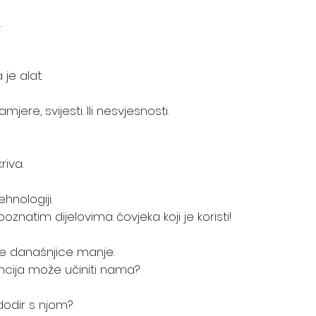
.
je alat.
jere, svijesti. Ili nesvjesnosti.
iva.
hnologiji.
znatim dijelovima čovjeka koji je koristi! 
nje današnjice manje:
ncija može učiniti nama?
odir s njom?