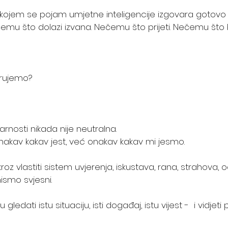
kojem se pojam umjetne inteligencije izgovara gotovo
čemu što dolazi izvana. Nečemu što prijeti. Nečemu što
rujemo?
rnosti nikada nije neutralna.
onakav kakav jest, već onakav kakav mi jesmo.
kroz vlastiti sistem uvjerenja, iskustava, rana, strahova, o
 nismo svjesni.
gledati istu situaciju, isti događaj, istu vijest -  i vidjet