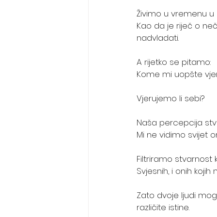
Živimo u vremenu u 
Kao da je riječ o ne
nadvladati.
A rijetko se pitamo:
Kome mi uopšte vje
Vjerujemo li sebi?
Naša percepcija stva
Mi ne vidimo svijet 
Filtriramo stvarnost 
Svjesnih, i onih kojih
Zato dvoje ljudi mogu 
različite istine.