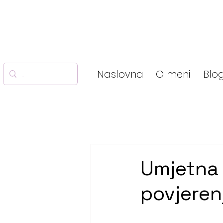
Naslovna
O meni
Blo
Umjetna i
povjeren