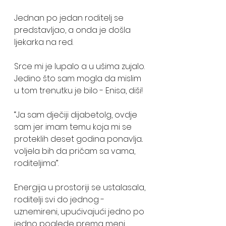
Jednan po jedan roditelj se 
predstavljao, a onda je došla 
ljekarka na red. 
Srce mi je lupalo a u ušima zujalo. 
Jedino što sam mogla da mislim 
u tom trenutku je bilo - Enisa, diši! 
“Ja sam dječiji dijabetolg, ovdje 
sam jer imam temu koja mi se 
proteklih deset godina ponavlja.. 
voljela bih da pričam sa vama, 
roditeljima”. 
Energija u prostoriji se ustalasala, 
roditelji svi do jednog - 
uznemireni, upućivajući jedno po 
jedno poglede prema meni. 