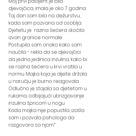
Moj prvi pacijent je bila 
djevojčica, imala je oko 7 godina. 
Taj dan sam bila na dežurstvu, 
kada sam pozvana od osoblja. 
Djetetu je  razina šećera skočila 
izvan granice normale. 
Postupila sam onako kako sam 
naučila - rekla da se djevojčici 
da jedna jedinica inzulina, kako bi 
se razina šećera u krvi vratila u 
normu. Majka koja je dijete držala 
u naručju je burno reagovala. 
Odlučno je stajala sa djetetom u 
rukama, odbijajući ubrizgavanje 
inzulina špricom u nogu. 
Kada majka nije popustila, izašla 
sam i pozvala psihologa da 
razgovara sa njom.”