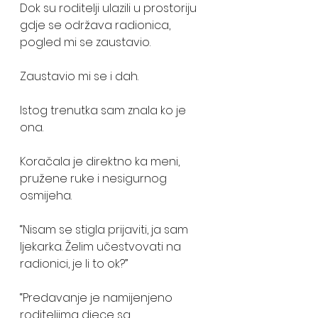
Dok su roditelji ulazili u prostoriju 
gdje se održava radionica, 
pogled mi se zaustavio. 
Zaustavio mi se i dah. 
Istog trenutka sam znala ko je 
ona. 
Koračala je direktno ka meni, 
pružene ruke i nesigurnog 
osmijeha.
“Nisam se stigla prijaviti, ja sam 
ljekarka. Želim učestvovati na 
radionici, je li to ok?”
“Predavanje je namijenjeno 
roditeljima djece sa 