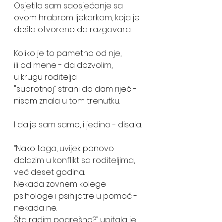
Osjetila sam saosjećanje sa 
ovom hrabrom ljekarkom, koja je 
došla otvoreno da razgovara. 
Koliko je to pametno od nje, 
ili od mene - da dozvolim, 
u krugu roditelja 
"suprotnoj” strani da dam riječ - 
nisam znala u tom trenutku. 
I dalje sam samo, i jedino - disala.
“Nako toga, uvijek ponovo 
dolazim u konflikt sa roditeljima, 
već deset godina. 
Nekada zovnem kolege 
psihologe i psihijatre u pomoć - 
nekada ne. 
Šta radim pogrešno?” upitala je 