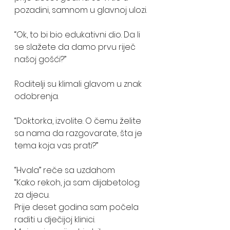
pozadini, samnom u glavnoj ulozi. 
“Ok, to bi bio edukativni dio. Da li 
se slažete da damo prvu riječ 
našoj gošći?”
Roditelji su klimali glavom u znak 
odobrenja. 
“Doktorka, izvolite. O čemu želite 
sa nama da razgovarate, šta je 
tema koja vas prati?” 
“Hvala” reče sa uzdahom 
“Kako rekoh, ja sam dijabetolog 
za djecu.
Prije deset godina sam počela 
raditi u dječijoj klinici. 