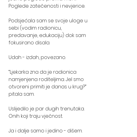
Poglede zatečenosti i nevjerice.
Podsjećala sam se svoje uloge u 
sebi (vodim radionicu, 
predavanje, edukaciju) dok sam 
fokusirano disala. 
Udah - izdah, povezano.
“Ljekarka zna da je radionica 
namjenjena roditeljima. Jel smo 
otvoreni primiti je danas u krug?” 
pitala sam.
Uslijedilo je par dugih trenutaka. 
Onih koji traju vječnost. 
Ja i dalje samo i jedino - dišem. 