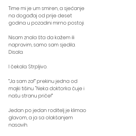
Time mi je um smiren, a sjećanje 
na događaj od prije deset 
godina u pozadini mirno postoji. 
Nisam znala šta da kažem ili 
napravim, samo sam sjedila. 
Disala. 
I čekala. Strpljivo.
“Ja sam za!” prekinu jedna od 
majki tišinu "Neka doktorka čuje i 
našu stranu priče!”
Jedan po jedan roditelj je klimao 
glavom, a ja sa olakšanjem 
nasavih.