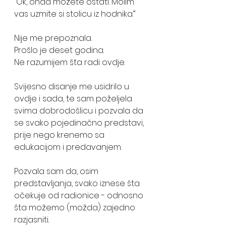
“Ok, onda možete ostati. Molim 
vas uzmite si stolicu iz hodnika.” 
Nije me prepoznala.
Prošlo je deset godina. 
Ne razumijem šta radi ovdje. 
Svijesno disanje me usidrilo u 
ovdje i sada, te sam poželjela  
svima dobrodošlicu i pozvala da 
se svako pojedinačno predstavi, 
prije nego krenemo sa 
edukacijom i predavanjem. 
Pozvala sam da, osim 
predstavljanja, svako iznese šta 
očekuje od radionice - odnosno 
šta možemo (možda) zajedno 
razjasniti. 