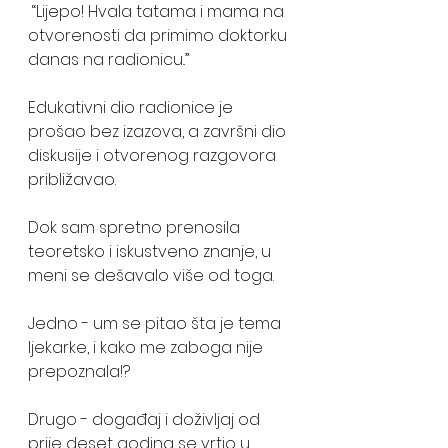
 “Lijepo! Hvala tatama i mama na 
otvorenosti da primimo doktorku 
danas na radionicu..” 
Edukativni dio radionice je 
prošao bez izazova, a završni dio 
diskusije i otvorenog razgovora 
približavao. 
Dok sam spretno prenosila 
teoretsko i iskustveno znanje, u 
meni se dešavalo više od toga. 
Jedno - um se pitao šta je tema 
ljekarke, i kako me zaboga nije 
prepoznala!? 
Drugo - događaj i doživljaj od 
prije deset godina se vrtio u 