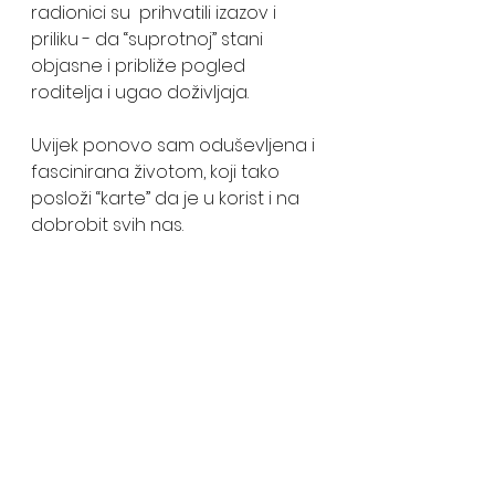
radionici su  prihvatili izazov i 
priliku - da “suprotnoj” stani 
objasne i približe pogled 
roditelja i ugao doživljaja. 
Uvijek ponovo sam oduševljena i 
fascinirana životom, koji tako 
posloži “karte” da je u korist i na 
dobrobit svih nas.