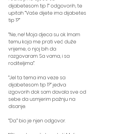
dijabetesom tip 1” odgovorih, te 
upitah “Vaše dijete ima dijabetes 
tip 1?” 
“Ne, ne! Moja djeca su ok. Imam 
temu koja me prati već duže 
vrijeme, o njoj bih da 
razgovaram. Sa vama, i sa 
roditeljima”.
“Jel ta tema ima veze sa 
dijabetesom tip 1?” jedva 
izgovorih dok sam davala sve od 
sebe da usmjerim pažnju na 
disanje. 
“Da.” bio je njen odgovor. 