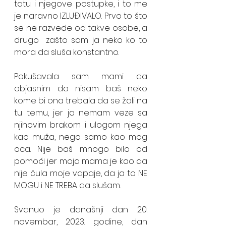
tatu i njegove postupke, i to me 
je naravno IZLUĐIVALO. Prvo to što 
se ne razvede od takve osobe, a 
drugo  zašto sam ja neko ko to 
mora da sluša konstantno. 
Pokušavala sam mami da 
objasnim da nisam baš neko 
kome bi ona trebala da se žali na 
tu temu, jer ja nemam veze sa 
njihovim brakom i ulogom njega 
kao muža, nego samo kao mog 
oca. Nije baš mnogo bilo od 
pomoći jer moja mama je kao da 
nije čula moje vapaje, da ja to NE 
MOGU i NE TREBA da slušam. 
Svanuo je današnji dan 20. 
novembar, 2023. godine, dan 