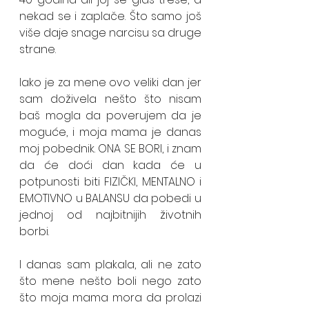
nekad se i zaplače. Što samo još 
više daje snage narcisu sa druge 
strane. 
Iako je za mene ovo veliki dan jer 
sam doživela nešto što nisam 
baš mogla da poverujem da je 
moguće, i moja mama je danas 
moj pobednik. ONA SE BORI, i znam 
da će doći dan kada će u 
potpunosti biti FIZIČKI, MENTALNO i 
EMOTIVNO u BALANSU da pobedi u 
jednoj od najbitnijih životnih 
borbi. 
I danas sam plakala, ali ne zato 
što mene nešto boli nego zato 
što moja mama mora da prolazi 