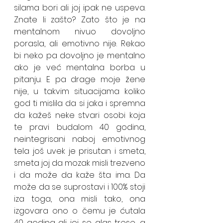
silama bori ali joj ipak ne uspeva. 
Znate li zašto? Zato što je na 
mentalnom nivuo dovoljno 
porasla, ali emotivno nije. Rekao 
bi neko pa dovoljno je mentalno 
ako je već mentalna borba u 
pitanju. E pa drage moje žene 
nije, u takvim situacijama koliko 
god ti mislila da si jaka i spremna 
da kažeš neke stvari osobi koja 
te pravi budalom 40 godina, 
neintegrisani naboj emotivnog 
tela još uvek je prisutan i smeta, 
smeta joj da mozak misli trezveno 
i da može da kaže šta ima. Da 
može da se suprostavi i 100% stoji 
iza toga, ona misli tako, ona 
izgovara ono o čemu je ćutala 
40 godina ali joj se glas trese, a 