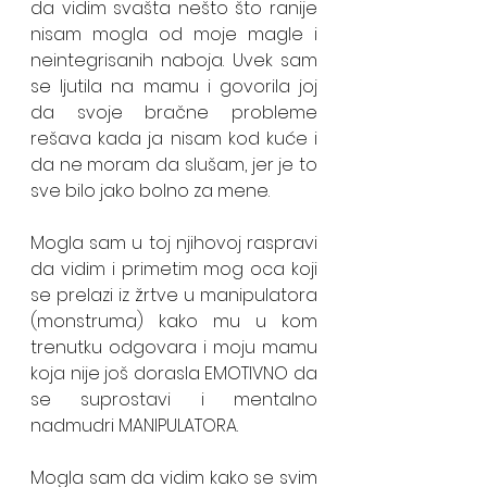
da vidim svašta nešto što ranije 
nisam mogla od moje magle i 
neintegrisanih naboja. Uvek sam 
se ljutila na mamu i govorila joj 
da svoje bračne probleme 
rešava kada ja nisam kod kuće i 
da ne moram da slušam, jer je to 
sve bilo jako bolno za mene. 
Mogla sam u toj njihovoj raspravi 
da vidim i primetim mog oca koji 
se prelazi iz žrtve u manipulatora 
(monstruma) kako mu u kom 
trenutku odgovara i moju mamu 
koja nije još dorasla EMOTIVNO da 
se suprostavi i mentalno 
nadmudri MANIPULATORA.  
Mogla sam da vidim kako se svim 