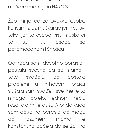
muškarcima koji su NARCISI.
Žao mi je da za ovakve osobe 
koristim izraz muškarac jer nisu svi 
takvi, jer te osobe nisu muškarci, 
to su P……E, osobe sa 
poremećenom ličnošću. 
Od kada sam dovoljno porasla i 
postala svesna da se mama i 
tata svađaju, da postoje 
problemi u njihovom braku, 
slušala sam svađe i sve me je to 
mnogo bolelo, jednom rečju 
razdiralo mi je dušu. A onda kada 
sam dovoljno odrasla, da mogu 
da razumem mama je 
konstantno počela da se žali na 