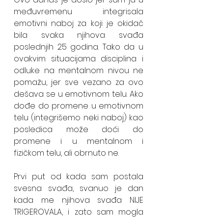
međuvremenu integrisala 
emotivni naboj za koji je okidač 
bila svaka njihova svađa 
poslednjih 25 godina. Tako da u 
ovakvim situacijama disciplina i 
odluke na mentalnom nivou ne 
pomažu, jer sve vezano za ovo 
dešava se u emotivnom telu. Ako 
dođe do promene u emotivnom 
telu (integrišemo neki naboj) kao 
posledica može doći do 
promene i u mentalnom i 
fizičkom telu, ali obrnuto ne. 
Prvi put od kada sam postala 
svesna svađa, svanuo je dan 
kada me njihova svađa NIJE 
TRIGEROVALA, i zato sam mogla 