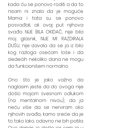
kada ću se ponovo roditi a da to 
nisam ni znala da je moguće. 
Mama i tata su se ponovo 
posvađali, ali ovaj put njihova 
svađa NIJE BILA OKIDAČ, nije bila 
moj glasnik, NIJE MI RAZDIRALA 
DUŠU, nije izavala da se ja iz bilo 
kog razloga osećam loše i da 
sledećih nekoliko dana ne mogu 
da funkcionišem normalno. 
Ono što je jako važno da 
naglasim jeste da do ovoga nije 
došlo mojom svesnom odlukom 
(na mentalnom nivou), da ja 
neću više da se nerviram oko 
njihovih svađa, kamo sreće da je 
to tako lako, odavno ne bih patila. 
Ovo danas je došlo jer sam ja u 