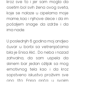
kroz sve to i jer sam mogla da 
osetim bol svih žena ovog sveta, 
koje se nalaze u cipelama moje 
mame, kao i njihove dece i da im 
pošaljem snage da izdrže i da 
ima nade. 
U poslednjih 6 godina moj andjeo 
čuvar u borbi sa vetrenjačama 
bila je Enisa Alić… Do neba i nazad 
zahvalna, da sam uspela da 
skinem bar jedan ožiljak sa mog 
emotivnog tela kao i da kroz 
sopstveno iskustvo proživim sve 
ono što Enisa priča u svojim 
tekstovima. 
Pismo jedne ćerke celom svetu i 
nada da je moguće!