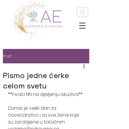
Post
Pismo jedne ćerke
celom svetu
**hvala NN na dijeljenju iskustva**
Danas je veliki dan za 
čovečanstvo i za sve žene koje 
su zarobljene u toksičnim 
vezama/brakovima sa 