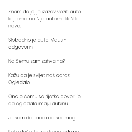
Znam da joj je izazov voziti auto 
koje imamo. Nije automatik. Niti 
novo. 
Slobodno je auto, Maus - 
odgovorih. 
Na čemu sam zahvalna? 
Kažu da je svijet naš odraz. 
Ogledalo.
Ono o čemu se rijetko govori je 
da ogledala imaju dubinu. 
Ja sam dobacila do sedmog. 
Koliko loše, toliko i lijepe odraze 