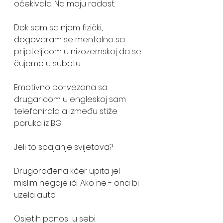
očekivala. Na moju radost. 
Dok sam sa njom fizički, 
dogovaram se mentalno sa 
prijateljicom u nizozemskoj da se 
čujemo u subotu. 
Emotivno po-vezana sa 
drugaricom u engleskoj sam 
telefonirala a između stiže 
poruka iz BG.
Jeli to spajanje svijetova? 
Drugorođena kćer upita jel 
mislim negdje ići. Ako ne - ona bi 
uzela auto. 
Osjetih ponos  u sebi. 