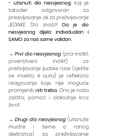
- utisnuti dio nesvjesnog
, koji je 
takoder odgovoran za 
prezivljavanje ali za 
preživljavanje 
JEDINKE
. Što znači? 
Da je dio 
nesvjesnog dijela individualan i 
SAMO za nas same validan.
→ 
Prvi dio nesvjesnog
 (pra-instikt, 
prvenstveni instikt) 
za 
preživljavanje ljudske rase
 (sjetite 
se insekta ili auta) je refleksno 
reagovanje koje nije moguće 
promijeniti, 
niti treba.
 Ono je naša 
zaštita, pomoć i olaksanje kroz 
život.
→ 
Drugi dio nesvjesnog
 (utisnute 
mustre i šeme iz ranog 
djetinstva) za preživljavanje 