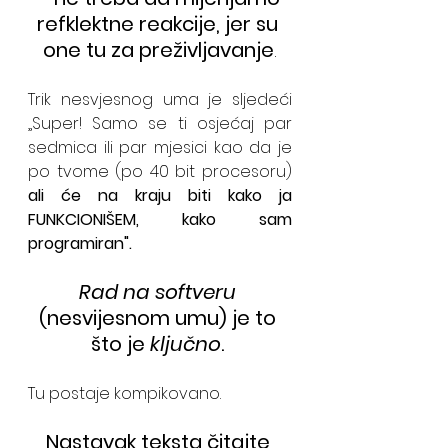
refklektne reakcije, jer su 
one tu za preživljavanje
.
Trik nesvjesnog uma je sljedeći 
„Super! Samo se ti osjećaj par 
sedmica ili par mjesici kao da je 
po tvome (po 40 bit procesoru) 
ali će na kraju biti kako ja 
FUNKCIONIŠEM, kako sam 
programiran". 
Rad na softveru
(nesvijesnom umu) je to 
što je
 ključno
. 
Tu postaje kompikovano.
Nastavak teksta čitajte 