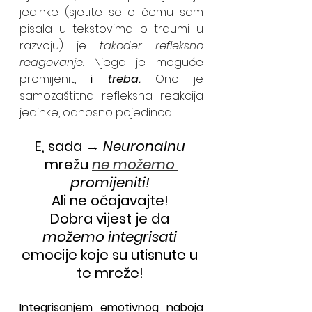
jedinke (sjetite se o čemu sam 
pisala u tekstovima o traumi u 
razvoju) je 
također refleksno 
reagovanje
. Njega je moguće 
promijenit, 
i 
treba.
 Ono je 
samozaštitna refleksna reakcija 
jedinke, odnosno pojedinca.
E, sada → 
Neuronalnu
mrežu 
ne možemo 
promijeniti! 
Ali ne očajavajte! 
Dobra vijest je da 
možemo integrisati
emocije koje su utisnute u 
te mreže! 
Integrisanjem emotivnog naboja