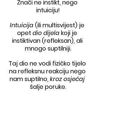
Znači ne instikt, nego 
intuiciju!
Intuicija
 (ili multisvijest) je 
opet 
dio dijela
 koji je 
instiktivan (refleksan), ali 
mnogo suptilniji.
Taj dio ne vodi fizičko tijelo 
na refleksnu reakciju nego 
nam suptilno, 
kroz osjećaj 
šalje poruke.
(Znam do ovo počinje biti 
zbunjujuće! Nemoj odustati. 
Pročitaj ponovo i ponovo, da 
razumiješ o čemu se radi.)