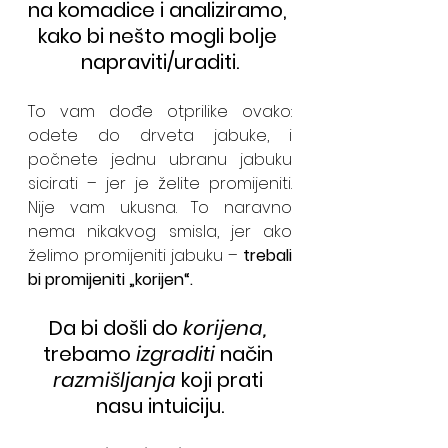
na komadice i analiziramo, 
kako bi nešto mogli bolje 
napraviti/uraditi.
To vam dođe otprilike ovako: 
odete do drveta jabuke, i 
počnete jednu ubranu jabuku 
sicirati – jer je želite promijeniti. 
Nije vam ukusna. To naravno 
nema nikakvog smisla, jer ako 
želimo promijeniti jabuku – 
trebali 
bi promijeniti „korijen“.
Da bi došli do 
korijena,
trebamo 
izgraditi 
način
razmišljanja
 koji prati 
nasu intuiciju.