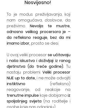
Nesvijesno!
To je modus preživljavanja, koji 
nam omogućava, 
doslovce
, da 
preživimo. 
Nevolja te mustre, 
odnosno velikog procersora je – 
da refleksno reaguje, bez da mi 
imamo izbor, 
prosto se desi. 
U ovaj veliki procesor 
se učitavaju 
i naša iskustva i doživljaji iz ranog 
djetinstva (do treće godine). 
Tu 
nastaju problemi. 
Veliki procesor 
NIJE up to date,
 i ne može odvojiti 
instiktivno 
(refleksno) 
reagovanje, od reakcije na 
trenutne impulse
 koje dobijamo 
iz 
spoljašnjeg svijeta
 (na roditelje i 
osobe koje nas odgajaju). 