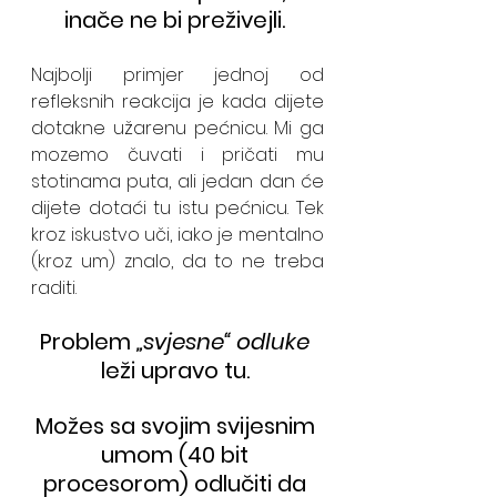
inače ne bi preživejli. 
Najbolji primjer jednoj od 
refleksnih reakcija je kada dijete 
dotakne užarenu pećnicu. Mi ga 
mozemo čuvati i pričati mu 
stotinama puta, ali jedan dan će 
dijete dotaći tu istu pećnicu. Tek 
kroz iskustvo uči, iako je mentalno 
(kroz um) znalo, da to ne treba 
raditi.
Problem 
„svjesne“ odluke
leži upravo tu. 
Možes sa svojim svijesnim 
umom (40 bit 
procesorom) odlučiti da 