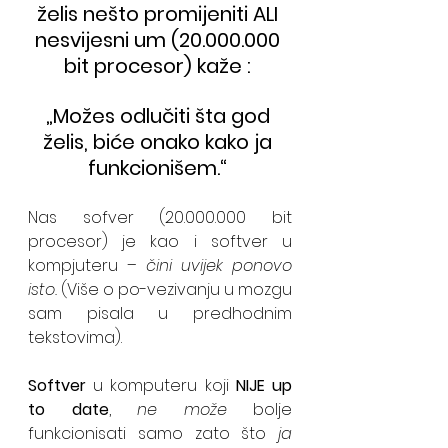
želis nešto promijeniti ALI 
nesvijesni um (20.000.000 
bit procesor) kaže : 
„Možes odlučiti šta god 
želis, biće onako kako ja 
funkcionišem.“ 
Nas sofver (20.000.000 bit 
procesor) je kao i softver u 
kompjuteru – 
čini uvijek ponovo 
isto.
 (Više o po-vezivanju u mozgu 
sam pisala u predhodnim 
tekstovima).
Softver
 u komputeru koji 
NIJE up 
to date
, 
ne može
 bolje 
funkcionisati samo zato što 
ja 