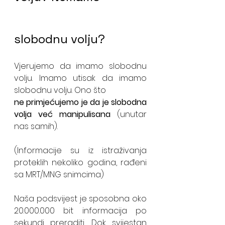
slobodnu volju?
Vjerujemo da imamo slobodnu 
volju. Imamo utisak da imamo 
slobodnu volju. Ono što 
ne primjećujemo je da je slobodna 
volja već manipulisana
 (unutar 
nas samih).
(Informacije su iz istraživanja 
proteklih nekoliko godina, rađeni 
sa MRT/MNG snimcima)
Naša podsvijest je sposobna oko 
20.000.000 bit informacija po 
sekundi preraditi. Dok svijestan 