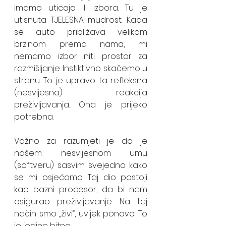
imamo uticaja ili izbora. Tu je 
utisnuta TJELESNA mudrost. Kada 
se auto približava velikom 
brzinom prema nama, mi 
nemamo izbor niti prostor za 
razmišljanje. Instiktivno skačemo u 
stranu. To je upravo ta refleksna 
(nesvijesna) reakcija 
preživljavanja. Ona je prijeko 
potrebna.
Važno za razumjeti je da je 
našem nesvijesnom umu 
(softveru) sasvim svejedno kako 
se mi osjećamo. Taj dio postoji 
kao bazni procesor, da bi nam 
osigurao preživljavanje. Na taj 
način smo „živi“, uvijek ponovo. To 
je jedino bitno. 