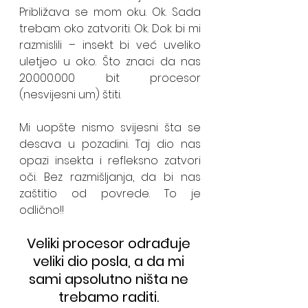
Približava se mom oku. Ok. Sada 
trebam oko zatvoriti. Ok. Dok bi mi 
razmislili – insekt bi već uveliko 
uletjeo u oko. Što znaci da nas 
20.000.000 bit procesor 
(nesvijesni um) štiti. 
Mi uopšte nismo svijesni šta se 
desava u pozadini. Taj dio nas 
opazi insekta i refleksno zatvori 
oči. Bez razmišljanja, da bi nas 
zaštitio od povrede. To je 
odlično!!
Veliki procesor odrađuje 
veliki dio posla, a da mi 
sami apsolutno ništa ne 
trebamo raditi. 