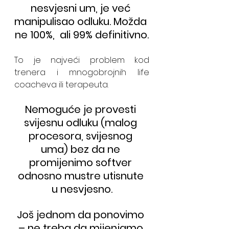
nesvjesni um, je već 
manipulisao odluku. Možda 
ne 100%,  ali 99% definitivno.
To je najveći problem kod 
trenera i mnogobrojnih life 
coacheva ili terapeuta.
Nemoguće je provesti 
svijesnu odluku (malog 
procesora, svijesnog 
uma) bez da ne 
promijenimo softver 
odnosno mustre utisnute 
u nesvjesno.
Još jednom da ponovimo 
– ne treba da mijenjamo 