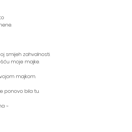
to 
mene. 
j smijeh zahvalnosti.
ošću moje majke.
svojom majkom.
e ponovo bila tu.
ma ~