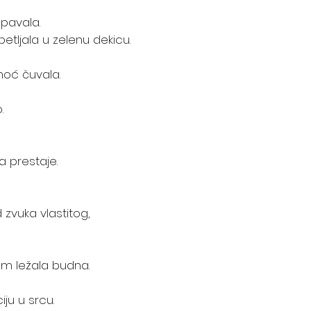
pavala.
tljala u zelenu dekicu. 
noć čuvala.
.
 prestaje.
zvuka vlastitog, 
m ležala budna. 
 
ju u srcu.