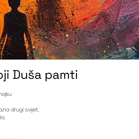
oji Duša pamti
ajku.
,na drugi svijet, 
a,