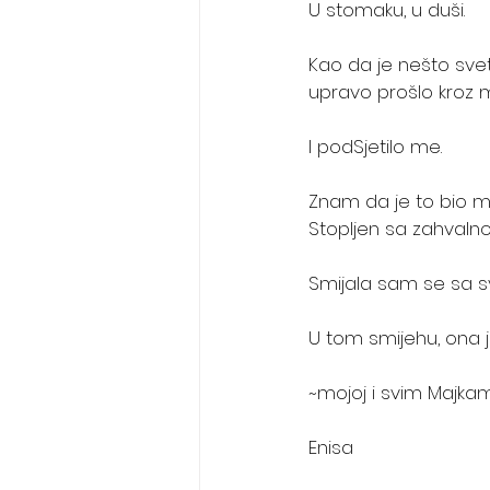
U stomaku, u duši. 
Kao da je nešto sve
upravo prošlo kroz 
I podSjetilo me.
Znam da je to bio mo
Stopljen sa zahvaln
Smijala sam se sa 
U tom smijehu, ona j
~mojoj i svim Majka
Enisa 