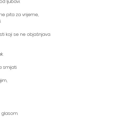
od ljubavi.
ne pita za vrijeme, 
.
ti koji se ne objašnjava.
k.
smijati. 
jim, 
m glasom.