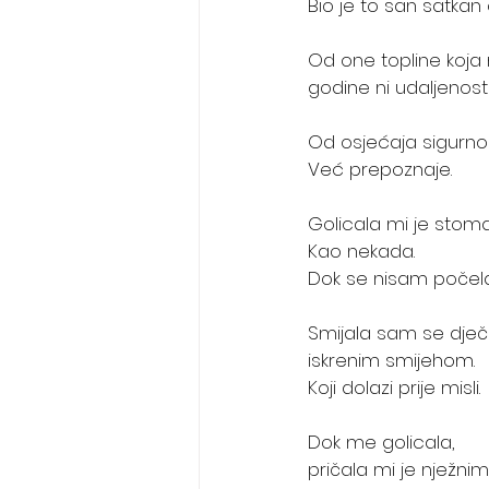
Bio je to san satkan 
Od one topline koja 
godine ni udaljenosti
Od osjećaja sigurnos
Već prepoznaje. 
Golicala mi je stoma
Kao nekada. 
Dok se nisam počela 
Smijala sam se dječi
iskrenim smijehom.
Koji dolazi prije misli. 
Dok me golicala, 
pričala mi je nježni