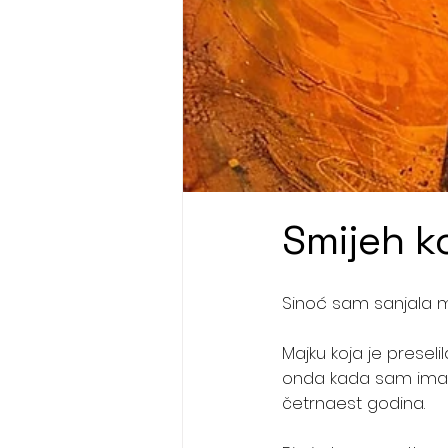
Smijeh k
Sinoć sam sanjala m
Majku koja je preselila
onda kada sam imal
četrnaest godina.