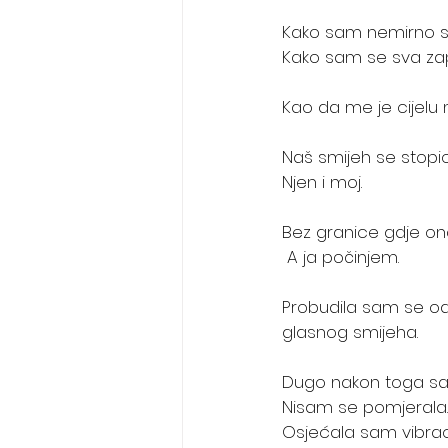
Kako sam nemirno s
Kako sam se sva zape
Kao da me je cijelu 
Naš smijeh se stopio
Njen i moj.
Bez granice gdje ona
 A ja počinjem.
Probudila sam se od 
glasnog smijeha.
Dugo nakon toga sa
Nisam se pomjerala.
Osjećala sam vibraci