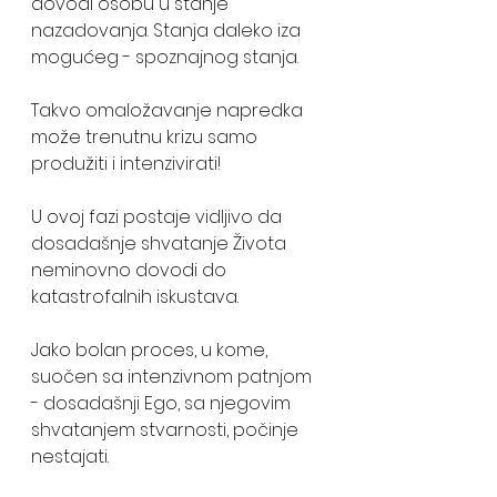
dovodi osobu u stanje 
nazadovanja. Stanja daleko iza 
mogućeg - spoznajnog stanja.
Takvo omaložavanje napredka 
može trenutnu krizu samo 
produžiti i intenzivirati!
U ovoj fazi postaje vidljivo da 
dosadašnje shvatanje Života 
neminovno dovodi do 
katastrofalnih iskustava.
Jako bolan proces, u kome, 
suočen sa intenzivnom patnjom 
- dosadašnji Ego, sa njegovim 
shvatanjem stvarnosti, počinje 
nestajati.