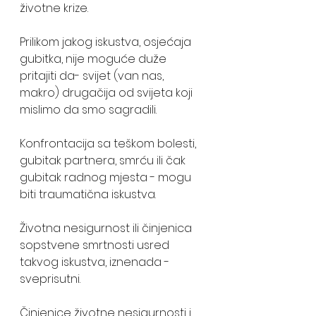
životne krize.
Prilikom jakog iskustva, osjećaja 
gubitka, nije moguće duže 
pritajiti da- svijet (van nas, 
makro) drugačija od svijeta koji 
mislimo da smo sagradili.
Konfrontacija sa teškom bolesti, 
gubitak partnera, smrću ili čak 
gubitak radnog mjesta - mogu 
biti traumatična iskustva.
Životna nesigurnost ili činjenica 
sopstvene smrtnosti usred 
takvog iskustva, iznenada - 
sveprisutni.
Činjenice životne nesigurnosti i 