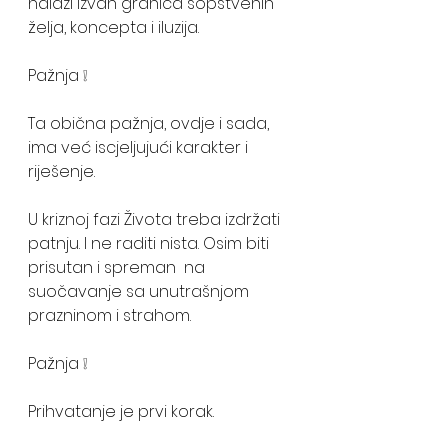
nalazi izvan granica sopstvenih 
želja, koncepta i iluzija.
Pažnja ❕
Ta obična pažnja, ovdje i sada, 
ima već iscjeljujući karakter i 
riješenje.
U kriznoj fazi Života treba izdržati 
patnju. I ne raditi nista. Osim biti 
prisutan i spreman  na 
suočavanje sa unutrašnjom 
prazninom i strahom.
Pažnja ❕
Prihvatanje je prvi korak.