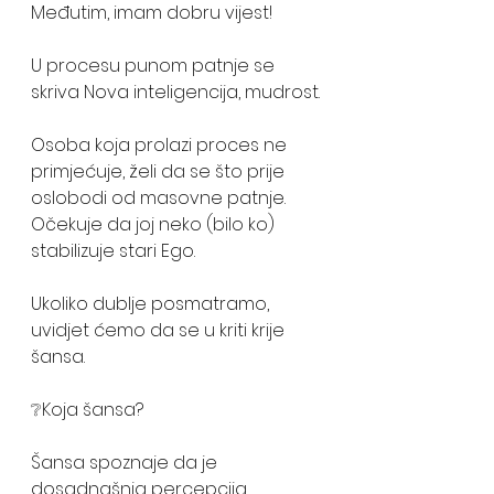
Međutim, imam dobru vijest!
U procesu punom patnje se 
skriva Nova inteligencija, mudrost.
Osoba koja prolazi proces ne 
primjećuje, želi da se što prije 
oslobodi od masovne patnje. 
Očekuje da joj neko (bilo ko) 
stabilizuje stari Ego.
Ukoliko dublje posmatramo, 
uvidjet ćemo da se u kriti krije 
šansa.
❔Koja šansa?
Šansa spoznaje da je 
dosadnašnja percepcija 