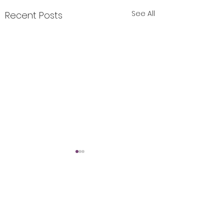
See All
Recent Posts
Šta sa egom?