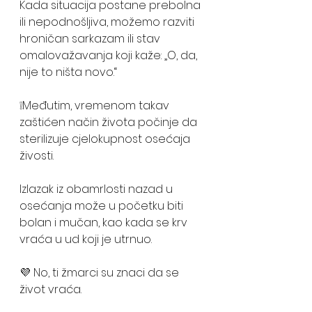
Kada situacija postane prebolna 
ili nepodnošljiva, možemo razviti 
hroničan sarkazam ili stav 
omalovažavanja koji kaže: „O, da, 
nije to ništa novo.“ 
❕Međutim, vremenom takav 
zaštićen način života počinje da 
sterilizuje cjelokupnost osećaja 
živosti.
Izlazak iz obamrlosti nazad u 
osećanja može u početku biti 
bolan i mučan, kao kada se krv 
vraća u ud koji je utrnuo. 
💜 No, ti žmarci su znaci da se 
život vraća. 