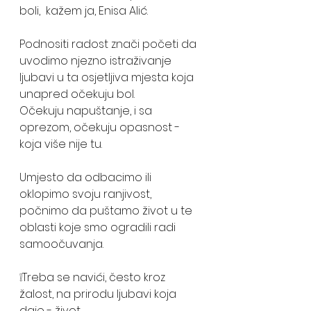
boli,  kažem ja, Enisa Alić.
Podnositi radost znači početi da 
uvodimo njezno istraživanje 
ljubavi u ta osjetljiva mjesta koja 
unapred očekuju bol. 
Očekuju napuštanje, i sa 
oprezom, očekuju opasnost - 
koja više nije tu. 
Umjesto da odbacimo ili 
oklopimo svoju ranjivost, 
počnimo da puštamo život u te 
oblasti koje smo ogradili radi 
samoočuvanja. 
❕Treba se navići, često kroz 
žalost, na prirodu ljubavi koja 
daje - život. 