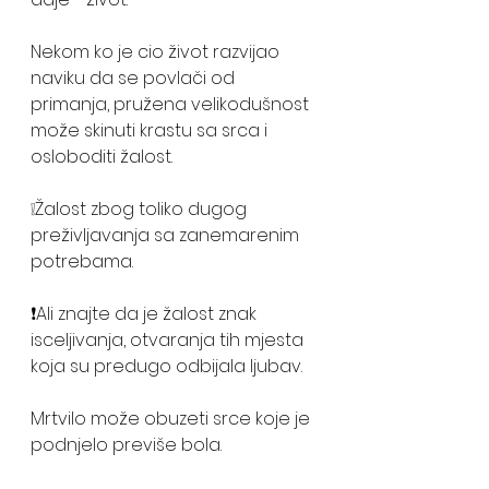
Nekom ko je cio život razvijao 
naviku da se povlači od 
primanja, pružena velikodušnost 
može skinuti krastu sa srca i 
osloboditi žalost. 
❕Žalost zbog toliko dugog 
preživljavanja sa zanemarenim 
potrebama. 
❗️Ali znajte da je žalost znak 
isceljivanja, otvaranja tih mjesta 
koja su predugo odbijala ljubav. 
Mrtvilo može obuzeti srce koje je 
podnjelo previše bola. 