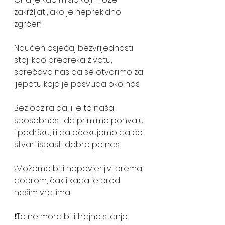
zakržljati, ako je neprekidno 
zgrčen. 
Naučen osjećaj bezvrijednosti 
stoji kao prepreka životu, 
sprečava nas da se otvorimo za 
ljepotu koja je posvuda oko nas. 
Bez obzira da li je to naša 
sposobnost da primimo pohvalu 
i podršku, ili da očekujemo da će 
stvari ispasti dobre po nas. 
❕Možemo biti nepovjerljivi prema 
dobrom, čak i kada je pred 
našim vratima. 
❗️To ne mora biti trajno stanje. 