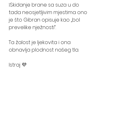
❕Skidanje brane sa suza u do 
tada neosjetljivim mjestima ono 
je što Gibran opisuje kao „bol 
prevelike nježnosti“. 
Ta žalost je ljekovita i ona 
obnavlja plodnost našeg tla.
Istraj 💜