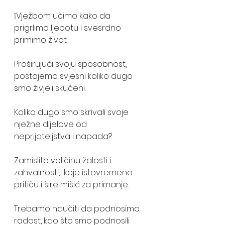
❕Vježbom učimo kako da 
prigrlimo ljepotu i svesrdno 
primimo život.
Proširujući svoju sposobnost, 
postajemo svjesni koliko dugo 
smo živjeli skučeni. 
Koliko dugo smo skrivali svoje 
nježne dijelove od 
neprijateljstva i napada? 
Zamislite veličinu žalosti i 
zahvalnosti,  koje istovremeno 
pritiču i šire mišić za primanje. 
Trebamo naučiti da podnosimo 
radost, kao što smo podnosili 