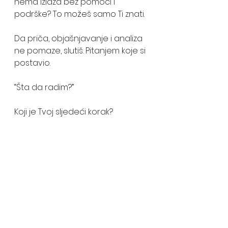
nema izlaza bez pomoći i 
podrške? To možeš samo Ti znati. 
Da priča, objašnjavanje i analiza 
ne pomaze, slutiš. Pitanjem koje si 
postavio. 
“Šta da radim?” 
Koji je Tvoj sljedeći korak? 