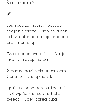
Šta da radim??
🖋️
Jesi li čuo za medijski i post od 
socijalnih mreža? Skloni se 21 dan 
od svih informacija koje predano 
pratiš non-stop. 
Zvuci jednostavno. I jeste. Ali nije 
lako, ne u ovdje i sada.
21 dan se bavi svakodnevnicom. 
Očisti stan, izribaj kupatilo. 
Igraj sa djecom karata ili ne ljuti 
se čovječe. Kupi supruzi buket 
cvijeća. Ili uberi pored puta. 