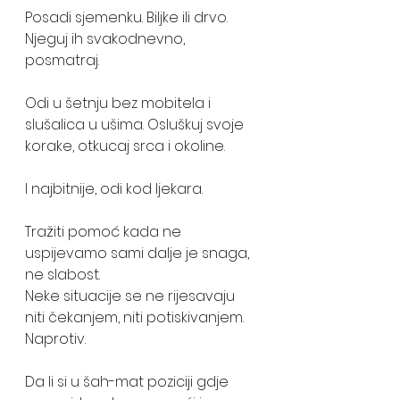
Posadi sjemenku. Biljke ili drvo. 
Njeguj ih svakodnevno, 
posmatraj. 
Odi u šetnju bez mobitela i 
slušalica u ušima. Osluškuj svoje 
korake, otkucaj srca i okoline. 
I najbitnije, odi kod ljekara. 
Tražiti pomoć kada ne 
uspijevamo sami dalje je snaga, 
ne slabost. 
Neke situacije se ne rijesavaju 
niti čekanjem, niti potiskivanjem. 
Naprotiv. 
Da li si u šah-mat poziciji gdje 