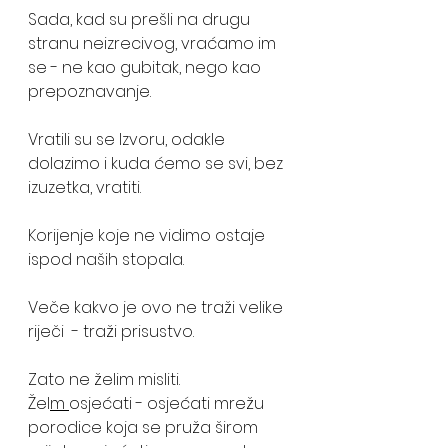
Sada, kad su prešli na drugu 
stranu neizrecivog, vraćamo im 
se - ne kao gubitak, nego kao 
prepoznavanje.
Vratili su se Izvoru, odakle 
dolazimo i kuda ćemo se svi, bez 
izuzetka, vratiti.
Korijenje koje ne vidimo ostaje 
ispod naših stopala.
Veče kakvo je ovo ne traži velike 
riječi  - traži prisustvo.
Zato ne želim misliti. 
Žel
m 
osjećati - osjećati mrežu 
porodice koja se pruža širom 