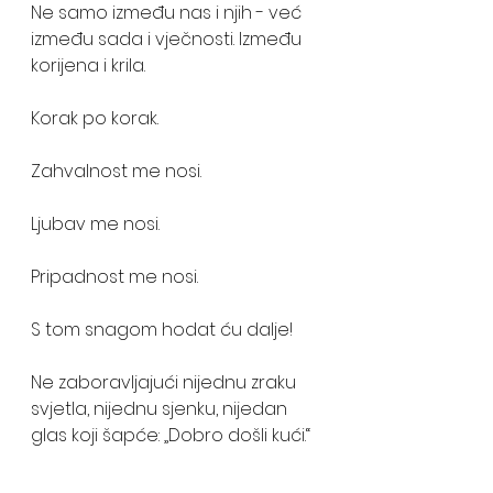
Ne samo između nas i njih - već 
između sada i vječnosti. Između  
korijena i krila.
Korak po korak.
Zahvalnost me nosi.
Ljubav me nosi.
Pripadnost me nosi.
S tom snagom hodat ću dalje!
Ne zaboravljajući nijednu zraku 
svjetla, nijednu sjenku, nijedan 
glas koji šapće: „Dobro došli kući.“