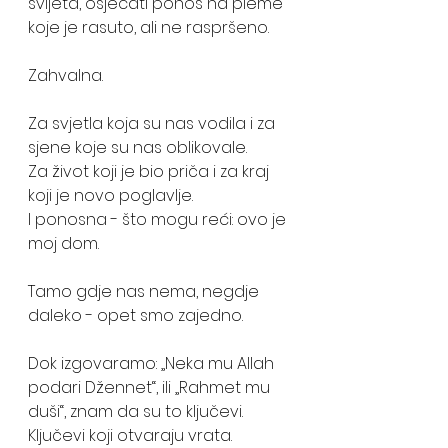
svijeta, osjećati ponos na pleme 
koje je rasuto, ali ne raspršeno.
Zahvalna. 
Za svjetla koja su nas vodila i za 
sjene koje su nas oblikovale.
Za život koji je bio priča i za kraj 
koji je novo poglavlje.
I ponosna - što mogu reći: ovo je 
moj dom.
Tamo gdje nas nema, negdje 
daleko - opet smo zajedno.
Dok izgovaramo: „Neka mu Allah 
podari Džennet“, ili „Rahmet mu 
duši“, znam da su to ključevi. 
Ključevi koji otvaraju vrata. 