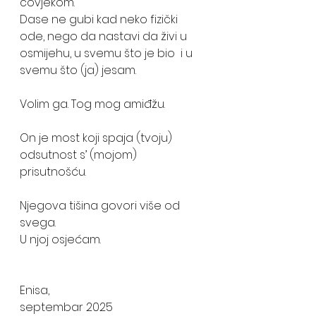
čovjekom. 
Dase ne gubi kad neko fizički 
ode, nego da nastavi da živi u 
osmijehu, u svemu što je bio  i u 
svemu što (ja) jesam.
Volim ga. Tog mog amiđžu. 
On je most koji spaja (tvoju) 
odsutnost s’ (mojom) 
prisutnošću. 
Njegova tišina govori više od 
svega. 
U njoj osjećam. 
Enisa,
septembar 2025 