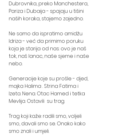
Dubrovnika, preko Manchestera, 
Pariza i Dubaija - spajaju u tišini 
naših koraka, stajemo zajedno.
Ne samo da ispratimo amidžu 
Idriza - već da primimo poruku 
koja je starija od nas: ovo je naš 
tok, naš lanac, naše sjeme i naše 
nebo.
Generacije koje su prošle - djed, 
majka Halima . Strina Fatima i 
Izeta. Nena. Otac Hamed i tetka 
Mevlija. Ostavili  su trag.
Trag koji kaže: radili smo, voljeli 
smo, davali smo se. Onako kako 
smo znali i umjeli. 