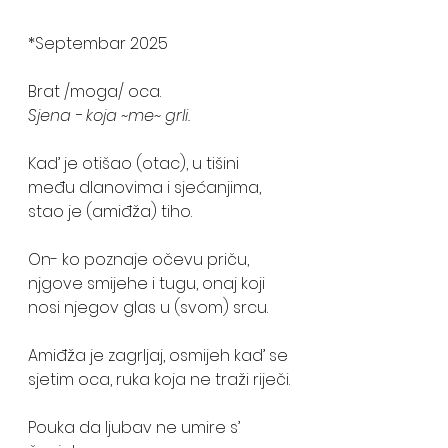
*Septembar 2025
Brat /moga/ oca.
Sjena - koja ~me~ grli.
Kad’ je otišao (otac), u tišini 
među dlanovima i sjećanjima, 
stao je (amiđža) tiho.
On- ko poznaje očevu priču, 
njgove smijehe i tugu, onaj koji 
nosi njegov glas u (svom) srcu.
Amiđža je zagrljaj, osmijeh kad’ se 
sjetim oca, ruka koja ne traži riječi.
Pouka da ljubav ne umire s’ 