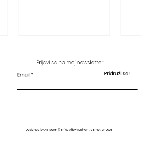
Prijavi se na moj newsletter!
Pridruži se!
Email
S koljena na koljeno
Vjer
vidi
Designed by AE Team © Enisa Alic - Authentic Emotion 2025