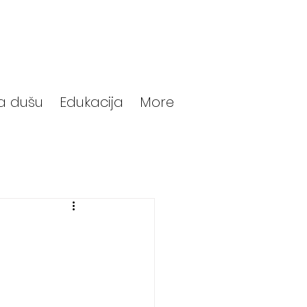
a dušu
Edukacija
More