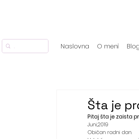
Naslovna
O meni
Blo
Šta je p
Pitaj šta je zaista 
Juni,2019
Običan radni dan.