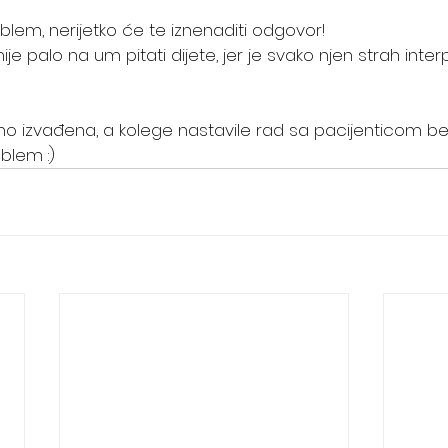
roblem, nerijetko će te iznenaditi odgovor!
je palo na um pitati dijete, jer je svako njen strah inter
lno izvađena, a kolege nastavile rad sa pacijenticom b
oblem :)