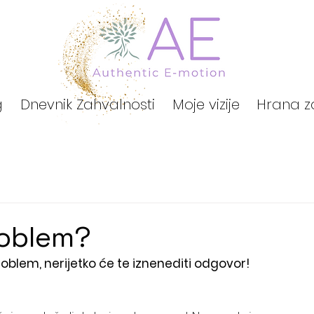
g
Dnevnik Zahvalnosti
Moje vizije
Hrana z
roblem?
problem, nerijetko će te iznenediti odgovor!