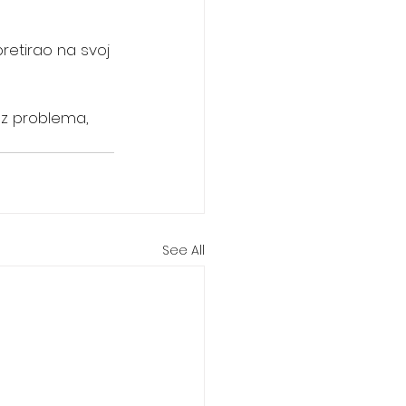
pretirao na svoj 
ez problema, 
See All