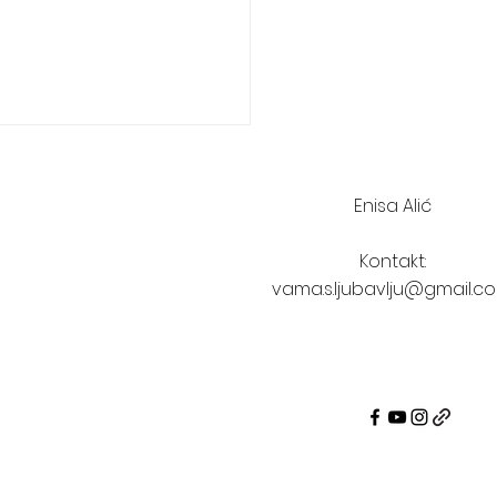
Enisa Alić
Kontakt:
vama.s.ljubavlju@gmail.c
ujem u ono što vidim ili
m ono u što vjerujem?