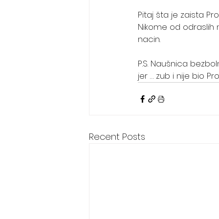
Pitaj šta je zaista P
Nikome od odraslih ni
nacin.
P.S. Naušnica bezbo
jer … zub i nije bio Pr
Recent Posts