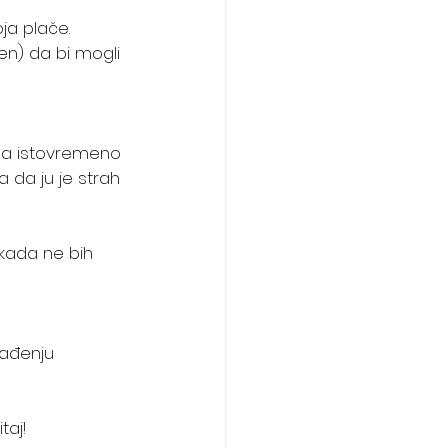
ja plače. 
gen) da bi mogli 
ica istovremeno 
 da ju je strah 
ikada ne bih 
vađenju 
taj!