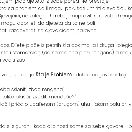
ujem plač djeteta iz sobe pored. Ne prestaje.
ta sa pitanjem da li mogu pokušati umiriti djevojčicu ko
jevojčici, ne kolegici :) Trebaju napraviti sliku zuba (ren
e mogu doprijeti do djeteta da to ne boli.
ati razgovarati sa djevojčicom, naravno.
haos. Dijete plače iz petnih žila dok majka i druga koleg
to što i stomatolog (da se malena plaši rengena) a majka
vaditi zub. 
van, upitala je 
šta je Problem
 i dobila odgovoror koji n
eba skloniti, zbog rengena)
toliko plašiši izvaditi menđuše?"
lač i priča o upaljenom (drugom) uhu i jakom bolu pri 
da si siguran, i kada okolnosti same za sebe govore - pi