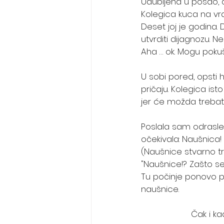
Udubljena u posao, č
Kolegica kuca na vra
Deset joj je godina. D
utvrditi dijagnozu. N
Aha … ok. Mogu pokuš
U sobi pored, opsti 
pričaju. Kolegica is
jer će možda trebati 
Poslala sam odrasle 
očekivala: Naušnica!
(Naušnice stvarno tr
"Naušnice!? Zašto se 
Tu počinje ponovo p
naušnice.
Čak i ka